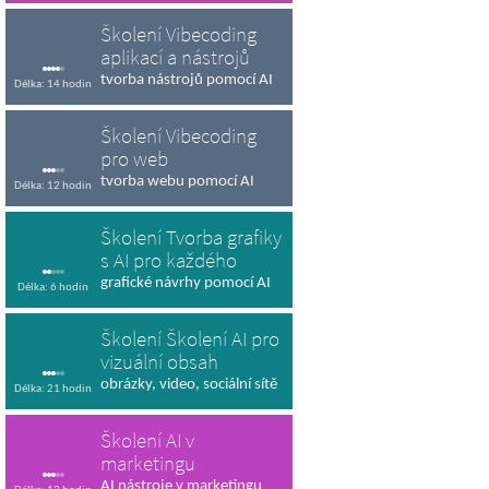
Školení Vibecoding
aplikací a nástrojů
tvorba nástrojů pomocí AI
Délka: 14 hodin
Školení Vibecoding
pro web
tvorba webu pomocí AI
Délka: 12 hodin
Školení Tvorba grafiky
s AI pro každého
grafické návrhy pomocí AI
Délka: 6 hodin
Školení Školení AI pro
vizuální obsah
obrázky, video, sociální sítě
Délka: 21 hodin
Školení AI v
marketingu
AI nástroje v marketingu