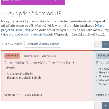
Délka: 12 hodin
Kurzy s příspěvkem od ÚP
Na vybrané balíčky našich standardních školení, můžete získat příspěvek
od Úřadu práce ve výši více než 76 % v rámci projektu DIGIkurzy (
více o
projektu DIGIkurzy
) nebo dokonce až ve výši 100 % na rekvalifikační kurzy
(
více o příspěvcích na rekvalifikace
). Příspěvek může získat téměř každý.
‹
›
1–3 z 22 balíčků
Zobrazit všechny balíčky
DIGIKURZ
REKVALI
Příspěvek od ÚP i více než 76 %
AI od základů: kancelářská práce a tvorba
Rekvali
obsahu
AI v kanc
Školení A
AI v kanceláři základní
AI asist
Školení AI pro vizuální obsah
Vibecodi
Závěrečn
Obtížnost:
Délka: 62 hodin
Obtížnost:
‹
›