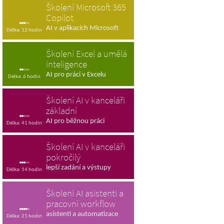
Školení Microsoft 365
Copilot
AI v aplikacích Microsoft
Délka: 12 hodin
Školení Excel a umělá
inteligence
AI pro práci v Excelu
Délka: 6 hodin
Školení AI v kanceláři
základní
AI pro běžnou práci
Délka: 41 hodin
Školení AI v kanceláři
pokročilý
lepší zadání a výstupy
Délka: 14 hodin
Školení AI asistenti a
pracovní workflow
asistenti a automatizace
Délka: 21 hodin