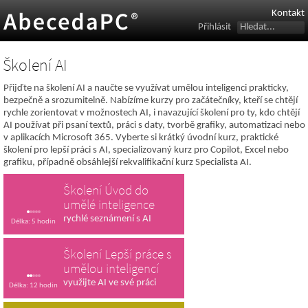
Kontakt
Přihlásit
Školení AI
Přijďte na školení AI a naučte se využívat umělou inteligenci prakticky,
bezpečně a srozumitelně. Nabízíme kurzy pro začátečníky, kteří se chtějí
rychle zorientovat v možnostech AI, i navazující školení pro ty, kdo chtějí
AI používat při psaní textů, práci s daty, tvorbě grafiky, automatizaci nebo
v aplikacích Microsoft 365. Vyberte si krátký úvodní kurz, praktické
školení pro lepší práci s AI, specializovaný kurz pro Copilot, Excel nebo
grafiku, případně obsáhlejší rekvalifikační kurz Specialista AI.
Školení Úvod do
umělé inteligence
rychlé seznámení s AI
Délka: 5 hodin
Školení Lepší práce s
umělou inteligencí
využijte AI ve své práci
Délka: 12 hodin