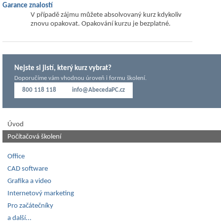
Garance znalostí
V případě zájmu můžete absolvovaný kurz kdykoliv
znovu opakovat. Opakování kurzu je bezplatné.
Nejste si jistí, který kurz vybrat?
Doporučíme vám vhodnou úroveň i formu školení.
800 118 118
info@AbecedaPC.cz
Úvod
Počítačová školení
Office
CAD software
Grafika a video
Internetový marketing
Pro začátečníky
a další...