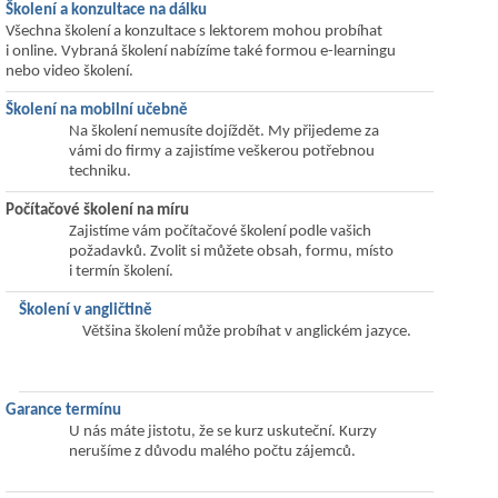
Školení a konzultace na dálku
Všechna školení a konzultace s lektorem mohou probíhat
i online. Vybraná školení nabízíme také formou e-learningu
nebo video školení.
Školení na mobilní učebně
Na školení nemusíte dojíždět. My přijedeme za
vámi do firmy a zajistíme veškerou potřebnou
techniku.
Počítačové školení na míru
Zajistíme vám počítačové školení podle vašich
požadavků. Zvolit si můžete obsah, formu, místo
i termín školení.
Školení v angličtině
Většina školení může probíhat v anglickém jazyce.
Garance termínu
U nás máte jistotu, že se kurz uskuteční. Kurzy
nerušíme z důvodu malého počtu zájemců.