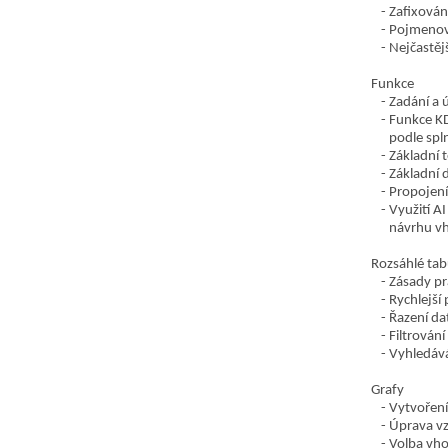
Zafixován
Pojmenová
Nejčastějš
Funkce
Zadání a 
Funkce KD
podle sp
Základní 
Základní 
Propojení
Využití AI
návrhu v
Rozsáhlé tab
Zásady pr
Rychlejší
Řazení da
Filtrován
Vyhledává
Grafy
Vytvoření
Úprava vz
Volba vh