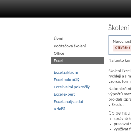
Školení 
O úroveň výš
Úvod
Náročnost
Počítačová školení
OTEVŘENÝ
Office
Na tento kur
Excel
Školení Excel
Excel základní
rychleji a s
Excel pokročilý
vzorce, form
Excel velmi pokročilý
Na konkrétní
výpočtů mezi 
Excel expert
pro další zp
Excel analýza dat
v Excelu.
a další...
Co se nau
správně k
pracovat 
využívat f