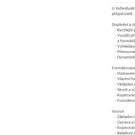
U individuál
přizpůsobit.
Doplnění a s
Rychlejší
Využití př
a formát
Vyhledává
Přesouván
Dynamické
Formátování
Nastavení
Vlastní f
Vkládání 
Skrytí a 
Kopírován
Formátová
Vzorce
Základní 
Úprava a 
Kopírován
Relativní