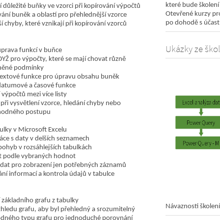
které bude školení
í důležité buňky ve vzorci při kopírování výpočtů
Otevřené kurzy pro
ní buněk a oblastí pro přehlednější vzorce
po dohodě s účastn
í chyby, které vznikají při kopírování vzorců
Ukázky ze škol
úprava funkcí v buňce
YŽ pro výpočty, které se mají chovat různě
lněné podmínky
textové funkce pro úpravu obsahu buněk
datumové a časové funkce
 výpočtů mezi více listy
 při vysvětlení vzorce, hledání chyby nebo
hodného postupu
ulky v Microsoft Excelu
áce s daty v delších seznamech
 pohyb v rozsáhlejších tabulkách
t podle vybraných hodnot
í dat pro zobrazení jen potřebných záznamů
ní informací a kontrola údajů v tabulce
 základního grafu z tabulky
Návaznosti školení
hledu grafu, aby byl přehledný a srozumitelný
odného typu grafu pro jednoduché porovnání