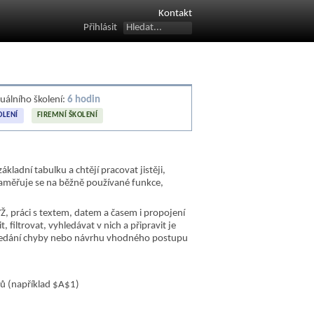
Kontakt
Přihlásit
duálního školení:
6 hodin
OLENÍ
FIREMNÍ ŠKOLENÍ
ákladní tabulku a chtějí pracovat jistěji,
 zaměřuje se na běžně používané funkce,
YŽ, práci s textem, datem a časem i propojení
, filtrovat, vyhledávat v nich a připravit je
, hledání chyby nebo návrhu vhodného postupu
zů (například $A$1)