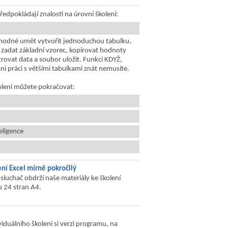
ředpokládají znalosti na úrovni školení:
vhodné umět vytvořit jednoduchou tabulku,
d, zadat základní vzorec, kopírovat hodnoty
iltrovat data a soubor uložit. Funkci KDYŽ,
ni práci s většími tabulkami znát nemusíte.
olení můžete pokračovat:
eligence
ení Excel mírně pokročilý
sluchač obdrží naše materiály ke školení
u 24 stran A4.
viduálního školení si verzi programu, na