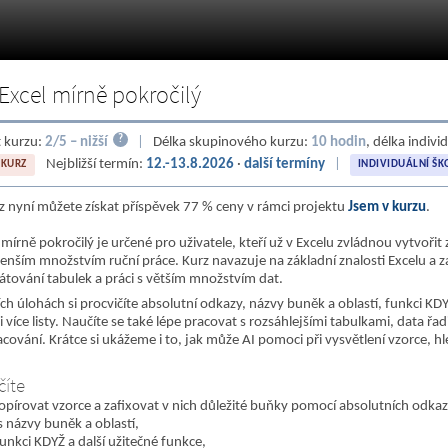
Excel mírně pokročilý
?
 kurzu:
2/5 – nižší
|
Délka skupinového kurzu:
10 hodin
, délka indivi
Nejbližší termín:
12.-13.8.2026
·
další termíny
|
 KURZ
INDIVIDUÁLNÍ ŠK
z nyní můžete získat příspěvek 77 % ceny v rámci projektu
Jsem v kurzu
.
 mírně pokročilý je určené pro uživatele, kteří už v Excelu zvládnou vytvořit z
 menším množstvím ruční práce. Kurz navazuje na základní znalosti Excelu a
átování tabulek a práci s větším množstvím dat.
ch úlohách si procvičíte absolutní odkazy, názvy buněk a oblastí, funkci KD
více listy. Naučíte se také lépe pracovat s rozsáhlejšími tabulkami, data řadit
racování. Krátce si ukážeme i to, jak může AI pomoci při vysvětlení vzorce
číte
opírovat vzorce a zafixovat v nich důležité buňky pomocí absolutních odka
s názvy buněk a oblastí,
unkci KDYŽ a další užitečné funkce,