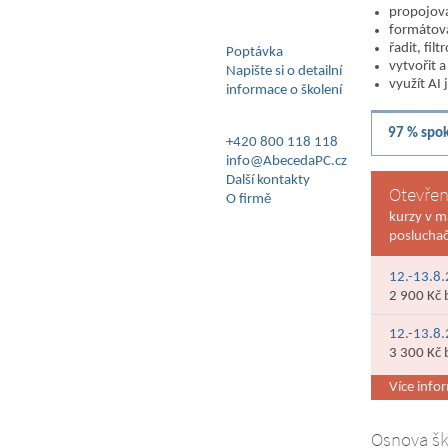
propojovat
formátova
řadit, fil
Poptávka
vytvořit a
Napište si o detailní
využít AI
informace o školení
97 % spok
+420 800 118 118
info@AbecedaPC.cz
Další kontakty
Otevřen
O firmě
kurzy v m
poslucha
12.-13.8.
2 900 Kč 
12.-13.8.
3 300 Kč 
Více infor
Osnova šk