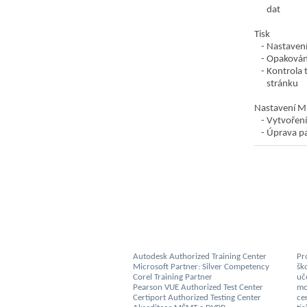
dat
Tisk
Nastavení 
Opakování
Kontrola 
stránku
Nastavení Mi
Vytvoření
Úprava pa
Autodesk Authorized Training Center
Pro
Microsoft Partner: Silver Competency
šk
Corel Training Partner
uč
Pearson VUE Authorized Test Center
mo
Certiport Authorized Testing Center
cer