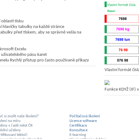
oblasti tisku
 hlavičky tabulky na každé stránce
tabulky před tiskem, aby se správně vešla na
crosoft Excelu
 uživatelského pásu karet
nelu Rychlý přístup pro často používané příkazy
Vlastní formát čísl
Funkce KDYŽ (IF) v
č si zvolit naše školení?
Počítačová školení
olení na míru
Licence software
ebny v řadě měst ČR
Certifikace
bilní učebny
Konzultace
tifikovaní lektoři
E-learning