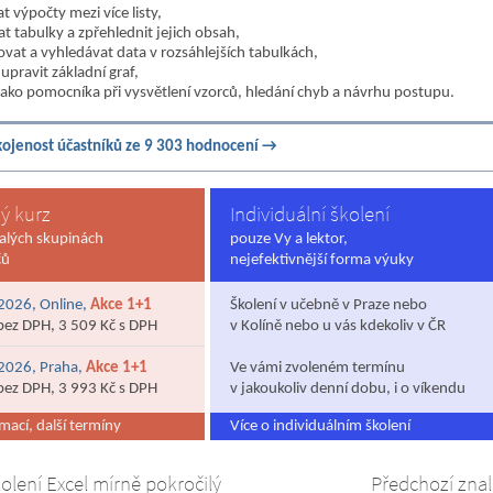
 výpočty mezi více listy,
t tabulky a zpřehlednit jejich obsah,
trovat a vyhledávat data v rozsáhlejších tabulkách,
 upravit základní graf,
 jako pomocníka při vysvětlení vzorců, hledání chyb a návrhu postupu.
ojenost účastníků ze 9 303 hodnocení →
ý kurz
Individuální školení
alých skupinách
pouze Vy a lektor,
čů
nejefektivnější forma výuky
2026, Online,
Akce 1+1
Školení v učebně v Praze nebo
bez DPH, 3 509 Kč s DPH
v Kolíně nebo u vás kdekoliv v ČR
2026, Praha,
Akce 1+1
Ve vámi zvoleném termínu
bez DPH, 3 993 Kč s DPH
v jakoukoliv denní dobu, i o víkendu
mací, další termíny
Více o individuálním školení
olení Excel mírně pokročilý
Předchozí znal