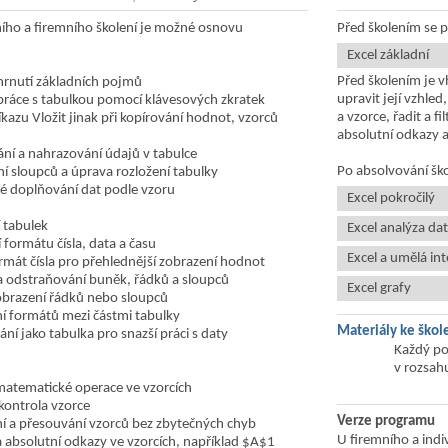
ního a firemního školení je možné osnovu
Před školením se p
Excel základní
Před školením je 
hrnutí základních pojmů
upravit její vzhle
 práce s tabulkou pomocí klávesových zkratek
a vzorce, řadit a f
íkazu Vložit jinak při kopírování hodnot, vzorců
absolutní odkazy a
ů
ní a nahrazování údajů v tabulce
Po absolvování šk
í sloupců a úprava rozložení tabulky
 doplňování dat podle vzoru
Excel pokročilý
 tabulek
Excel analýza dat
 formátu čísla, data a času
Excel a umělá int
ormát čísla pro přehlednější zobrazení hodnot
a odstraňování buněk, řádků a sloupců
Excel grafy
zobrazení řádků nebo sloupců
í formátů mezi částmi tabulky
Materiály ke škol
ní jako tabulka pro snazší práci s daty
Každý po
v rozsah
matematické operace ve vzorcích
kontrola vzorce
Verze programu
í a přesouvání vzorců bez zbytečných chyb
U firemního a indi
 a absolutní odkazy ve vzorcích, například $A$1