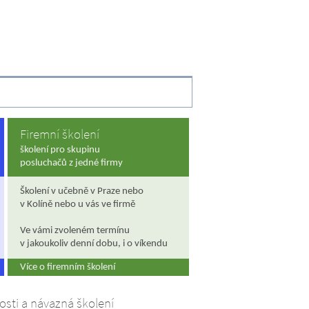
Firemní školení
školení pro skupinu
posluchačů z jedné firmy
Školení v učebně v Praze nebo
v Kolíně nebo u vás ve firmě
Ve vámi zvoleném termínu
v jakoukoliv denní dobu, i o víkendu
Více o firemním školení
osti a návazná školení