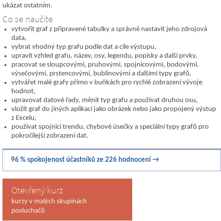
ukázat ostatním.
Co se naučíte
vytvořit graf z připravené tabulky a správně nastavit jeho zdrojová
data,
vybrat vhodný typ grafu podle dat a cíle výstupu,
upravit vzhled grafu, název, osy, legendu, popisky a další prvky,
pracovat se sloupcovými, pruhovými, spojnicovými, bodovými,
výsečovými, prstencovými, bublinovými a dalšími typy grafů,
vytvářet malé grafy přímo v buňkách pro rychlé zobrazení vývoje
hodnot,
upravovat datové řady, měnit typ grafu a používat druhou osu,
vložit graf do jiných aplikací jako obrázek nebo jako propojený výstup
z Excelu,
používat spojnici trendu, chybové úsečky a speciální typy grafů pro
pokročilejší zobrazení dat.
96 % spokojenost účastníků ze 226 hodnocení →
Otevřený kurz
kurzy v malých skupinách
posluchačů