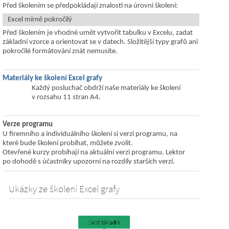
Před školením se předpokládají znalosti na úrovni školení:
Excel mírně pokročilý
Před školením je vhodné umět vytvořit tabulku v Excelu, zadat
základní vzorce a orientovat se v datech. Složitější typy grafů ani
pokročilé formátování znát nemusíte.
Materiály ke školení Excel grafy
Každý posluchač obdrží naše materiály ke školení
v rozsahu 11 stran A4.
Verze programu
U firemního a individuálního školení si verzi programu, na
které bude školení probíhat, můžete zvolit.
Otevřené kurzy probíhají na aktuální verzi programu. Lektor
po dohodě s účastníky upozorní na rozdíly starších verzí.
Ukázky ze školení Excel grafy