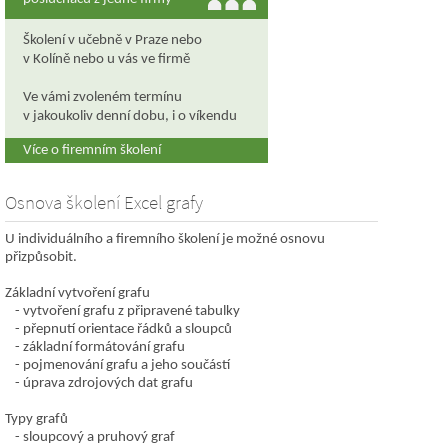
Školení v učebně v Praze nebo
v Kolíně nebo u vás ve firmě
Ve vámi zvoleném termínu
v jakoukoliv denní dobu, i o víkendu
Více o firemním školení
Osnova školení Excel grafy
U individuálního a firemního školení je možné osnovu
přizpůsobit.
Základní vytvoření grafu
vytvoření grafu z připravené tabulky
přepnutí orientace řádků a sloupců
základní formátování grafu
pojmenování grafu a jeho součástí
úprava zdrojových dat grafu
Typy grafů
sloupcový a pruhový graf