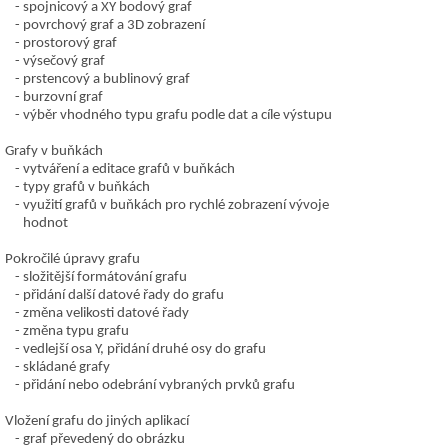
spojnicový a XY bodový graf
povrchový graf a 3D zobrazení
prostorový graf
výsečový graf
prstencový a bublinový graf
burzovní graf
výběr vhodného typu grafu podle dat a cíle výstupu
Grafy v buňkách
vytváření a editace grafů v buňkách
typy grafů v buňkách
využití grafů v buňkách pro rychlé zobrazení vývoje
hodnot
Pokročilé úpravy grafu
složitější formátování grafu
přidání další datové řady do grafu
změna velikosti datové řady
změna typu grafu
vedlejší osa Y, přidání druhé osy do grafu
skládané grafy
přidání nebo odebrání vybraných prvků grafu
Vložení grafu do jiných aplikací
graf převedený do obrázku