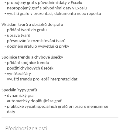
propojený graf s původními daty v Excelu
nepropojený graf s původními daty v Excelu
využití grafu v prezentaci, dokumentu nebo reportu
Vkládání tvarů a obrázků do grafu
přidání tvarů do grafu
úprava tvarů
přesouvání a rozmisťování tvarů
doplnění grafu o vysvětlující prvky
Spojnice trendu a chybové úsečky
přidání spojnice trendu
použití chybových úseček
vynášecí čáry
využití trendu pro lepší interpretaci dat
Speciální typy grafů
dynamický graf
automaticky doplňující se graf
praktické využití speciálních grafů při práci s měnícími se
daty
Předchozí znalosti