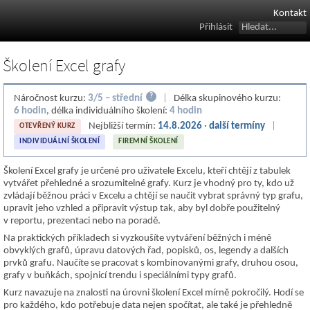
Kontakt
Přihlásit
Školení Excel grafy
?
Náročnost kurzu:
3/5 – střední
|
Délka skupinového kurzu:
6 hodin
, délka individuálního školení:
4 hodin
Nejbližší termín:
14.8.2026
·
další termíny
|
OTEVŘENÝ KURZ
INDIVIDUÁLNÍ ŠKOLENÍ
FIREMNÍ ŠKOLENÍ
Školení Excel grafy je určené pro uživatele Excelu, kteří chtějí z tabulek
vytvářet přehledné a srozumitelné grafy. Kurz je vhodný pro ty, kdo už
zvládají běžnou práci v Excelu a chtějí se naučit vybrat správný typ grafu,
upravit jeho vzhled a připravit výstup tak, aby byl dobře použitelný
v reportu, prezentaci nebo na poradě.
Na praktických příkladech si vyzkoušíte vytváření běžných i méně
obvyklých grafů, úpravu datových řad, popisků, os, legendy a dalších
prvků grafu. Naučíte se pracovat s kombinovanými grafy, druhou osou,
grafy v buňkách, spojnicí trendu i speciálními typy grafů.
Kurz navazuje na znalosti na úrovni školení Excel mírně pokročilý. Hodí se
pro každého, kdo potřebuje data nejen spočítat, ale také je přehledně