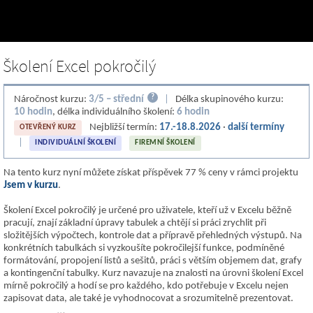
Školení Excel pokročilý
?
Náročnost kurzu:
3/5 – střední
|
Délka skupinového kurzu:
10 hodin
, délka individuálního školení:
6 hodin
Nejbližší termín:
17.-18.8.2026
·
další termíny
OTEVŘENÝ KURZ
|
INDIVIDUÁLNÍ ŠKOLENÍ
FIREMNÍ ŠKOLENÍ
Na tento kurz nyní můžete získat příspěvek 77 % ceny v rámci projektu
Jsem v kurzu
.
Školení Excel pokročilý je určené pro uživatele, kteří už v Excelu běžně
pracují, znají základní úpravy tabulek a chtějí si práci zrychlit při
složitějších výpočtech, kontrole dat a přípravě přehledných výstupů. Na
konkrétních tabulkách si vyzkoušíte pokročilejší funkce, podmíněné
formátování, propojení listů a sešitů, práci s větším objemem dat, grafy
a kontingenční tabulky. Kurz navazuje na znalosti na úrovni školení Excel
mírně pokročilý a hodí se pro každého, kdo potřebuje v Excelu nejen
zapisovat data, ale také je vyhodnocovat a srozumitelně prezentovat.