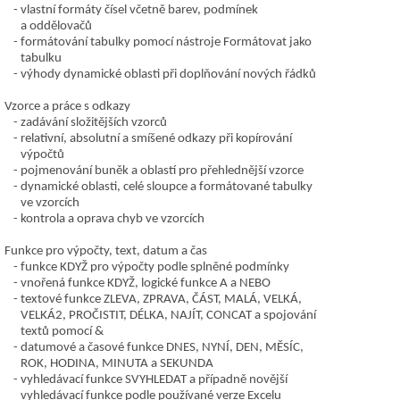
vlastní formáty čísel včetně barev, podmínek
a oddělovačů
formátování tabulky pomocí nástroje Formátovat jako
tabulku
výhody dynamické oblasti při doplňování nových řádků
Vzorce a práce s odkazy
zadávání složitějších vzorců
relativní, absolutní a smíšené odkazy při kopírování
výpočtů
pojmenování buněk a oblastí pro přehlednější vzorce
dynamické oblasti, celé sloupce a formátované tabulky
ve vzorcích
kontrola a oprava chyb ve vzorcích
Funkce pro výpočty, text, datum a čas
funkce KDYŽ pro výpočty podle splněné podmínky
vnořená funkce KDYŽ, logické funkce A a NEBO
textové funkce ZLEVA, ZPRAVA, ČÁST, MALÁ, VELKÁ,
VELKÁ2, PROČISTIT, DÉLKA, NAJÍT, CONCAT a spojování
textů pomocí &
datumové a časové funkce DNES, NYNÍ, DEN, MĚSÍC,
ROK, HODINA, MINUTA a SEKUNDA
vyhledávací funkce SVYHLEDAT a případně novější
vyhledávací funkce podle používané verze Excelu