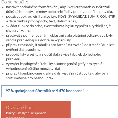
Co se naučíte
nastavit podmíněné formátování, aby Excel automaticky zvýraznil
důležité hodnoty, termíny nebo celé řádky podle zadaného pravidla,
používat pokročilejší funkce jako KDYŽ, SVYHLEDAT, SUMIF, COUNTIF
a další funkce pro výpočty, text, datum a čas,
skládat funkce do sebe, zkontrolovat logiku výpočtu a rychleji najít
chybu ve vzorci,
pracovat s pojmenovanými oblastmi a absolutními odkazy, aby byly
vzorce přehlednější a dobře se kopírovaly,
připravit rozsáhlejší tabulku pro řazení, filtrování, odstranění duplicit,
ověření dat a souhrny,
propojit listy a sešity a sloučit data z více tabulek do jednoho
přehledu,
vytvářet kontingenční tabulky a kontingenční grafy pro rychlé
vyhodnocení většího množství dat,
připravit kombinované grafy a další vizuální výstupy tak, aby byly
srozumitelné pro běžnou praxi.
97 % spokojenost účastníků ze 9 470 hodnocení →
Otevřený kurz
kurzy v malých skupinách