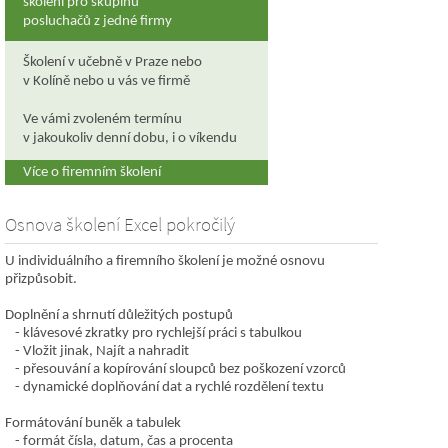
školení pro skupinu
posluchačů z jedné firmy
Školení v učebně v Praze nebo
v Kolíně nebo u vás ve firmě
Ve vámi zvoleném termínu
v jakoukoliv denní dobu, i o víkendu
Více o firemním školení
Osnova školení Excel pokročilý
U individuálního a firemního školení je možné osnovu
přizpůsobit.
Doplnění a shrnutí důležitých postupů
klávesové zkratky pro rychlejší práci s tabulkou
Vložit jinak, Najít a nahradit
přesouvání a kopírování sloupců bez poškození vzorců
dynamické doplňování dat a rychlé rozdělení textu
Formátování buněk a tabulek
formát čísla, datum, čas a procenta