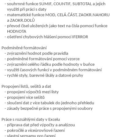
souhrnné funkce SUMIF, COUNTIF, SUBTOTAL a jejich
využití při práci s daty
matematické funkce MOD, CELÁ.ČÁST, ZAOKR.NAHORU
a ZAOKR.DOLŮ
převod čísel uložených jako text na čísla pomocí funkce
HODNOTA
ošetření chybových hlášení pomocí IFERROR
Podmíněné formátování
zvýraznění hodnot podle pravidla
podmíněné formátování pomocí vzorce
zvýraznění celého řádku podle hodnoty v buňce
využití časových funkcí v podmíněném formátování
rychlé styly, barevné škály a datové pruhy
Propojení listů, sešitů a dat
propojení výpočtů mezi listy
propojení více sešitů
sloučení dat z více tabulek do jednoho přehledu
zásady bezpečné práce s propojenými soubory
Práce s rozsáhlými daty v Excelu
příprava dat před výpočty a analýzou
pokročilé a víceúrovňové řazení
vlastní seznamy pro řazení