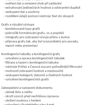
ověření dat a omezení chyb při zadávání
extrahování jedinečných hodnot a odstranění duplicit
seskupení dat a souhrny
rozdělení údajů pomocí nástroje Text do sloupců
Grafy a vizuální výstupy
kombinované typy grafů
pokročilé formátování grafu, os a popisků
minigrafy pro zobrazení vývoje přímo v buňce
příprava grafu tak, aby byl srozumitelný pro poradu,
report nebo prezentaci
Kontingenční tabulky a kontingenční grafy
vytváření a úprava kontingenčních tabulek
filtrace a řazení v kontingenční tabulce
nástroje Průřez a Časová osa pro pohodlnější filtrování
možnosti zobrazení hodnot a mezisoučtů
seskupení kategorií, datumů a číselných hodnot
vytváření kontingenčních grafů
Zabezpečení a nastavení dokumentu
zámek listu a sešitu
skrytí vzorců před nechtěnou úpravou
uložení souboru s heslem
vytvoření uživatelského pásu karet