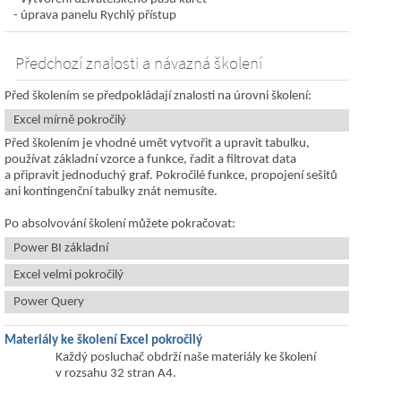
úprava panelu Rychlý přístup
Předchozí znalosti a návazná školení
Před školením se předpokládají znalosti na úrovni školení:
Excel mírně pokročilý
Před školením je vhodné umět vytvořit a upravit tabulku,
používat základní vzorce a funkce, řadit a filtrovat data
a připravit jednoduchý graf. Pokročilé funkce, propojení sešitů
ani kontingenční tabulky znát nemusíte.
Po absolvování školení můžete pokračovat:
Power BI základní
Excel velmi pokročilý
Power Query
Materiály ke školení Excel pokročilý
Každý posluchač obdrží naše materiály ke školení
v rozsahu 32 stran A4.