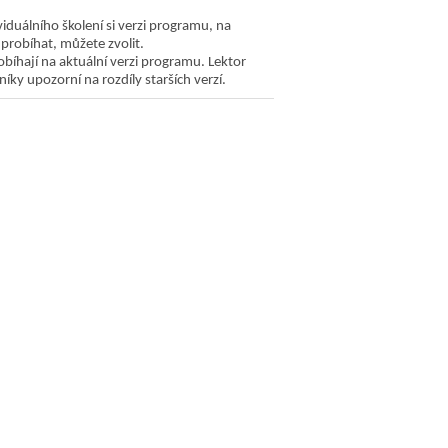
viduálního školení si verzi programu, na
 probíhat, můžete zvolit.
bíhají na aktuální verzi programu. Lektor
íky upozorní na rozdíly starších verzí.