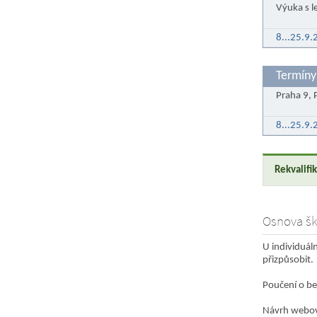
Výuka s l
8...25.9
Termíny
Praha 9, 
8...25.9
Rekvalifi
Osnova šk
U individuál
přizpůsobit.
Poučení o be
Návrh webov