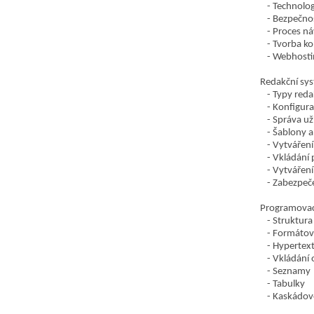
Technolog
Bezpečno
Proces n
Tvorba k
Webhosti
Redakční sy
Typy reda
Konfigura
Správa už
Šablony a
Vytváření
Vkládání p
Vytváření
Zabezpeče
Programovac
Struktur
Formátov
Hypertex
Vkládání 
Seznamy
Tabulky
Kaskádové