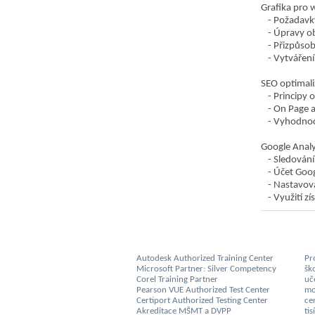
Grafika pro 
Požadavky
Úpravy ob
Přizpůsob
Vytváření
SEO optimali
Principy 
On Page a
Vyhodnoco
Google Analy
Sledování
Účet Goog
Nastavová
Využití z
Autodesk Authorized Training Center
Pro
Microsoft Partner: Silver Competency
šk
Corel Training Partner
uč
Pearson VUE Authorized Test Center
mo
Certiport Authorized Testing Center
cer
Akreditace MŠMT a DVPP
ti