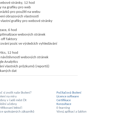
webové stránky, 12 hod
 na grafiku pro web
rázků pro použití na webu
ení obrazových vlastností
 vlastní grafiky pro webové stránky
zace, 6 hod
optimalizace webových stránek
 off faktory
vání pozic ve výsledcích vyhledávání
tics, 12 hod
 návštěvnosti webových stránek
le Analytics
ní vlastních průzkumů (reportů)
ískaných dat
č si zvolit naše školení?
Počítačová školení
olení na míru
Licence software
ebny v řadě měst ČR
Certifikace
bilní učebny
Konzultace
tifikovaní lektoři
E-learning
síce spokojených zákazníků
Vývoj aplikací a šablon