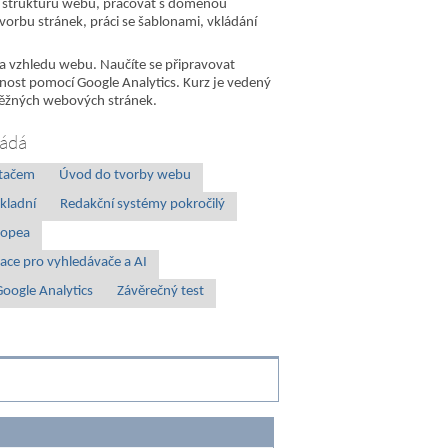
 strukturu webu, pracovat s doménou
orbu stránek, práci se šablonami, vkládání
 a vzhledu webu. Naučíte se připravovat
vnost pomocí Google Analytics. Kurz je vedený
i běžných webových stránek.
ládá
ítačem
Úvod do tvorby webu
kladní
Redakční systémy pokročilý
topea
ace pro vyhledávače a AI
Google Analytics
Závěrečný test