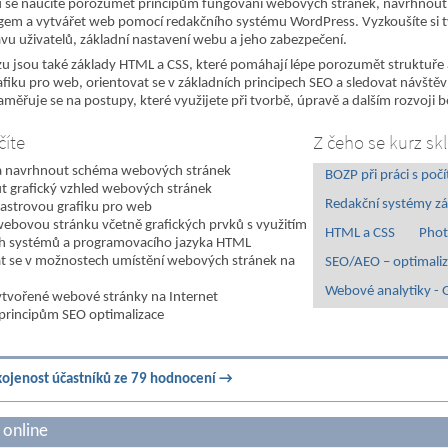
 se naučíte porozumět principům fungování webových stránek, navrhnout
em a vytvářet web pomocí redakčního systému WordPress. Vyzkoušíte si tv
vu uživatelů, základní nastavení webu a jeho zabezpečení.
zu jsou také základy HTML a CSS, které pomáhají lépe porozumět struktuře
afiku pro web, orientovat se v základních principech SEO a sledovat návště
zaměřuje se na postupy, které využijete při tvorbě, úpravě a dalším rozvoj
číte
Z čeho se kurz sk
 a navrhnout schéma webových stránek
BOZP při práci s poč
 grafický vzhled webových stránek
Redakční systémy zá
 rastrovou grafiku pro web
webovou stránku včetně grafických prvků s využitím
HTML a CSS
Pho
ch systémů a programovacího jazyka HTML
t se v možnostech umístění webových stránek na
SEO/AEO – optimaliz
Webové analytiky - 
ytvořené webové stránky na Internet
principům SEO optimalizace
ojenost účastníků ze 79 hodnocení →
 online