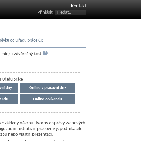
Kontakt
Přihlásit
íspěvku od Úřadu práce ČR
?
 min) + závěrečný test
m Úřadu práce
vní dny
online v pracovní dny
kendu
online o víkendu
ické základy návrhu, tvorby a správy webových
gu, administrativní pracovníky, podnikatele
žbu nebo vlastní prezentaci.