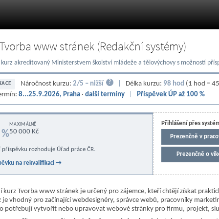
 Tvorba www stránek (Redakční systémy)
í kurz akreditovaný Ministerstvem školství mládeže a tělovýchovy s možností př
?
Náročnost kurzu:
2/5 – nižší
|
Délka kurzu:
98 hod
(1 hod = 45
KACE
termín:
8...25.9.2026, Praha
·
další termíny
|
Příspěvek ÚP až 100 %
Přihlášení přes systé
P
MAXIMÁLNĚ
50 000 Kč
 %
prezenčně v praco
í příspěvku rozhoduje Úřad práce ČR.
prezenčně o ví
pěvku na rekvalifikaci →
ní kurz Tvorba www stránek je určený pro zájemce, kteří chtějí získat prakt
z je vhodný pro začínající webdesignéry, správce webů, pracovníky marketin
do potřebují vytvořit nebo upravovat webové stránky pro firmu, projekt, slu