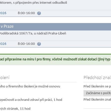
ektorem, s připojením přes internet odkudkoli
.2026
8:00-16:00
?
 v Praze
Poděbradská 1067/7a, u nádraží Praha-Libeň
.2026
8:00-16:00
?
kaci připravíme na míru i pro firmy, včetně možnosti získat dotaci (jiný ty
olení
Předchozí znal
ního a firemního školení je možné osnovu
Před školením se p
Začínáme s počí
Před školením znal
zpečnosti a ochraně zdraví při práci, 1 hod
ých stránek, 11 hod