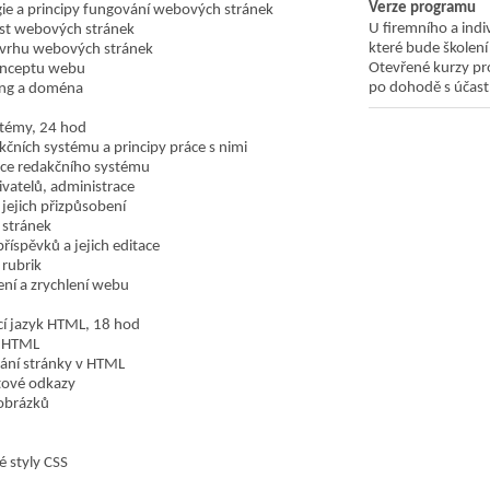
Verze programu
ie a principy fungování webových stránek
U firemního a indi
st webových stránek
které bude školení
ávrhu webových stránek
Otevřené kurzy pro
onceptu webu
po dohodě s účastn
ng a doména
stémy, 24 hod
kčních systému a principy práce s nimi
ce redakčního systému
ivatelů, administrace
 jejich přizpůsobení
 stránek
říspěvků a jejich editace
 rubrik
ní a zrychlení webu
í jazyk HTML, 18 hod
a HTML
ání stránky v HTML
tové odkazy
obrázků
 styly CSS