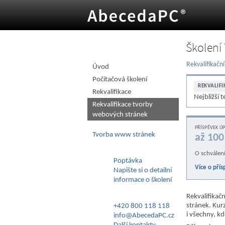
Školení
O úroveň výš
Rekvalifikačn
Úvod
Počítačová školení
REKVALIFI
Rekvalifikace
Nejbližší 
Rekvalifikace tvorby
webových stránek
PŘÍSPĚVEK Ú
Tvorba www stránek
až 100
O schválen
Poptávka
Více o přís
Napište si o detailní
informace o školení
Rekvalifikač
stránek. Kur
+420 800 118 118
i všechny, k
info@AbecedaPC.cz