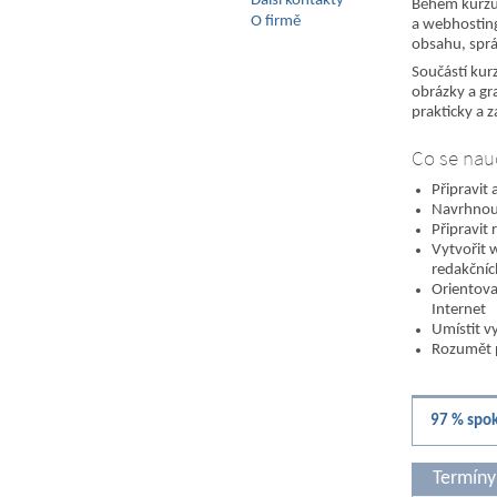
Další kontakty
Během kurzu
O firmě
a webhosting
obsahu, sprá
Součástí kur
obrázky a gr
prakticky a 
Co se nau
Připravit
Navrhnout
Připravit
Vytvořit 
redakční
Orientova
Internet
Umístit v
Rozumět 
97 % spok
Termíny