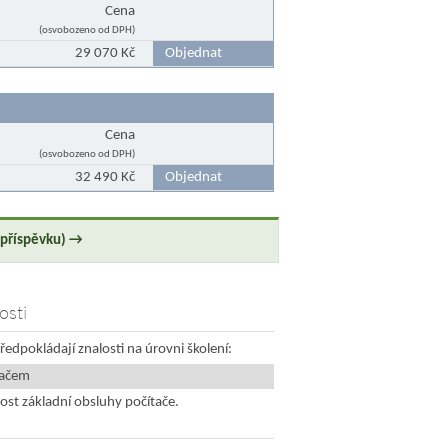
Cena
(osvobozeno od DPH)
29 070 Kč
Objednat
Cena
(osvobozeno od DPH)
32 490 Kč
Objednat
p příspěvku) →
osti
ředpokládají znalosti na úrovni školení:
tačem
ost základní obsluhy počítače.