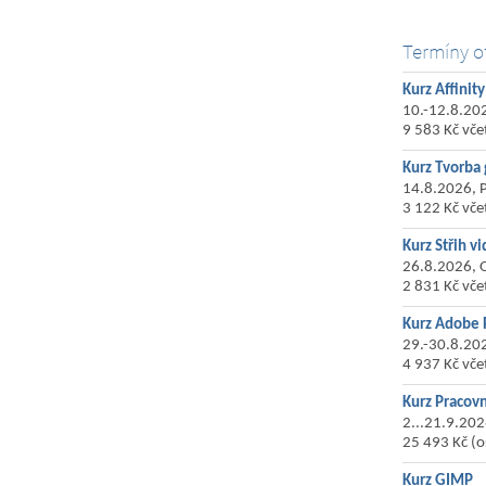
Termíny o
Kurz Affinity
10.-12.8.202
9 583 Kč vč
Kurz Tvorba 
14.8.2026, 
3 122 Kč vč
Kurz Střih v
26.8.2026, 
2 831 Kč vč
Kurz Adobe 
29.-30.8.202
4 937 Kč vče
Kurz Pracovn
2...21.9.202
25 493 Kč (
Kurz GIMP