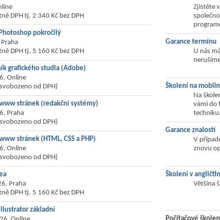
line
Zjistěte 
tně DPH tj. 2 340 Kč bez DPH
společno
programe
Photoshop pokročilý
Garance termínu
 Praha
tně DPH tj. 5 160 Kč bez DPH
U nás mát
nerušíme
ík grafického studia (Adobe)
6, Online
Školení na mobil
osvobozeno od DPH)
Na škole
 www stránek (redakční systémy)
vámi do 
6, Praha
techniku
osvobozeno od DPH)
Garance znalostí
 www stránek (HTML, CSS a PHP)
V případ
6, Online
znovu op
osvobozeno od DPH)
ea
Školení v angličti
26, Praha
Většina 
tně DPH tj. 5 160 Kč bez DPH
llustrator základní
Počítačové školen
26, Online