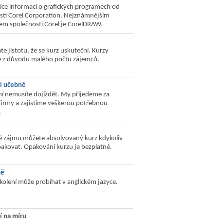
více informací o grafických programech od
sti Corel Corporation. Nejznámnějším
m společnosti Corel je CorelDRAW.
e jistotu, že se kurz uskuteční. Kurzy
 z důvodu malého počtu zájemců.
ní učebně
ní nemusíte dojíždět. My přijedeme za
firmy a zajistíme veškerou potřebnou
.
ě zájmu můžete absolvovaný kurz kdykoliv
akovat. Opakování kurzu je bezplatné.
ně
školení může probíhat v anglickém jazyce.
í na míru