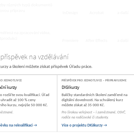
azby různých typů dokumentů
kovou přípravu
InDesign
Acrobat
a další
ní úpravy videa
aměřená na zpracování videa,
stprodukci
Premiere
After Effects
a další
 příspěvek na vzdělávání
urzy a školení můžete získat příspěvek Úřadu práce.
RO JEDNOTLIVCE
PŘÍSPĚVEK PRO JEDNOTLIVCE – PŘIPRAVUJEME
ační kurzy
DIGIkurzy
 rozšiřte svou kvalifikaci. Úřad
Balíčky standardních školení zaměřené na
 uhradit až 100 % ceny
digitální dovednosti. Na schválený kurz
čního kurzu, nejvýše 50 000 Kč.
můžete získat až 35 000 Kč.
městnané.
Pro širokou veřejnost – i zaměstnané, OSVČ,
rodiče na rodičovské či studenty.
pěvku na rekvalifikaci →
Více o projektu DIGIkurzy →