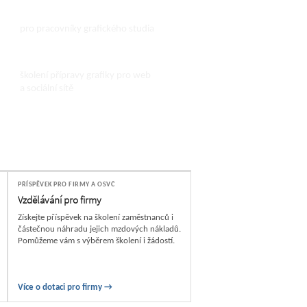
grafiky a webdesignery
pro pracovníky grafického studia
Školení grafiky pro web
školení přípravy grafiky pro web
a sociální sítě
PŘÍSPĚVEK PRO FIRMY A OSVČ
Vzdělávání pro firmy
Získejte příspěvek na školení zaměstnanců i
částečnou náhradu jejich mzdových nákladů.
Pomůžeme vám s výběrem školení i žádostí.
Více o dotaci pro firmy →