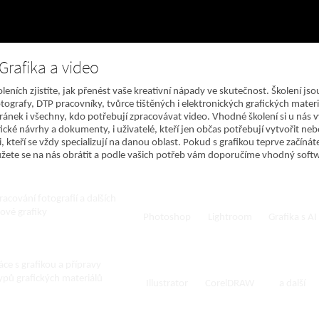
Grafika a video
oleních zjistíte, jak přenést vaše kreativní nápady ve skutečnost. Školení 
otografy, DTP pracovníky, tvůrce tištěných i elektronických grafických mate
ánek i všechny, kdo potřebují zpracovávat video. Vhodné školení si u nás v
afické návrhy a dokumenty, i uživatelé, kteří jen občas potřebují vytvořit ne
, kteří se vždy specializují na danou oblast. Pokud s grafikou teprve začínáte
žete se na nás obrátit a podle vašich potřeb vám doporučíme vhodný softw
í úpravy fotografií
racování fotografií a dalších
rové grafiky
Photoshop
Lightroom
Grafika s AI
í vytváření grafiky
áce s grafikou a přípravy
ypů grafických materiálů
Illustrator
CorelDRAW
a další
ní sazby