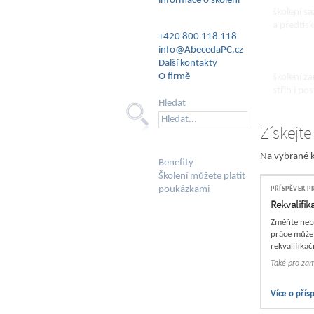
informace o školení
školení s
a předtis
+420 800 118 118
info@AbecedaPC.cz
Škole
Další kontakty
O firmě
školení z
střih i po
Hledat
Získejte
Na vybrané k
Benefity
Školení můžete platit
poukázkami
PŘÍSPĚVEK P
Rekvalifik
Změňte nebo
práce může
rekvalifika
Také pro za
Více o přís