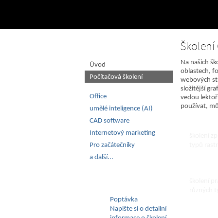
Školení 
Na našich šk
Úvod
oblastech, f
Počítačová školení
webových str
složitější gr
Office
vedou lektoři
používat, mů
umělé inteligence (AI)
Školen
CAD software
Internetový marketing
školení zp
Pro začátečníky
typů rast
a další...
Školen
školení pr
různých t
Poptávka
Napište si o detailní
Škole