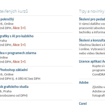
tevřených kurzů
Tipy a novinky
 pokročilý
Školení pro peda
6, Online
V rámci dalšího v
etně DPH,
Akce 1+1
pracovníci absolvo
techniky a informa
grafiky s AI pro každého
Školení a konzult
Praha
etně DPH,
Akce 1+1
Všechna školení a
i online. Vybraná 
idea v programech zdarma
nebo video školení
Online
Licence aplikací 
etně DPH,
Akce 1+1
Kupte si 
Photoshop základní
programů
6, Online
CorelDRAW
tně DPH tj. 4 080 Kč bez DPH
Adobe
ík grafického studia
Zjistěte
6, Praha
Adobe ur
osvobozeno od DPH)
fotografi
Corel