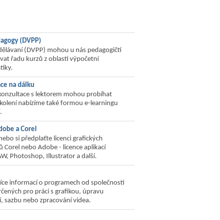
dagogy (DVPP)
zdělávaní (DVPP) mohou u nás pedagogičtí
vat řadu kurzů z oblasti výpočetní
tiky.
ace na dálku
 konzultace s lektorem mohou probíhat
školení nabízíme také formou e-learningu
.
Adobe a Corel
nebo si předplaťte licenci grafických
 Corel nebo Adobe - licence aplikací
, Photoshop, Illustrator a další.
 více informací o programech od společnosti
čených pro práci s grafikou, úpravu
í, sazbu nebo zpracování videa.