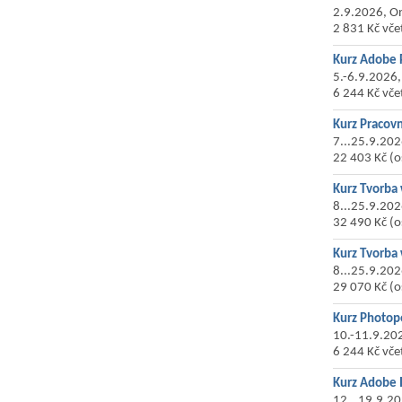
2.9.2026, On
2 831 Kč vče
Kurz Adobe 
5.-6.9.2026,
6 244 Kč vče
Kurz Pracovn
7...25.9.202
22 403 Kč (
Kurz Tvorba
8...25.9.202
32 490 Kč (
Kurz Tvorba
8...25.9.202
29 070 Kč (
Kurz Photop
10.-11.9.20
6 244 Kč vče
Kurz Adobe I
12...19.9.20