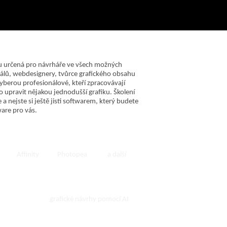
jsou určená pro návrháře ve všech možných
riálů, webdesignery, tvůrce grafického obsahu
yberou profesionálové, kteří zpracovávají
bo upravit nějakou jednodušší grafiku. Školení
 a nejste si ještě jisti softwarem, který budete
are pro vás.
Affinity
Photopea
a další
Školení Tvorba grafiky
s AI pro každého
grafické návrhy pomocí AI
Délka: 6 hodin
Rekvalifikační kurzy pro