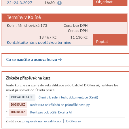
Objednat
22.-24.3.2027
16:30
?
Termíny v Kolíně
Kolín, Mnichovická 173
Cena bez DPH
Cena s DPH
13 467 Kč
11 130 Kč
Poptat
Kontaktujte nás s poptávkou termínu
Co se naučíte a osnova kurzu →
Získejte příspěvek na kurz
Tento kurz je zařazený do rekvalifikace a do balíčků DIGIkurzů, na které lze
získat příspěvek od Úřadu práce:
REKVALIFIKACE
Čtení a kreslení tech. dokumentace (Revit)
DIGIKURZ
Revit BIM od základů po pokročilé postupy
DIGIKURZ
Revit pro pokročilé, Excel a AI
|
Zjistit více:
příspěvek na rekvalifikaci
DIGIkurzy