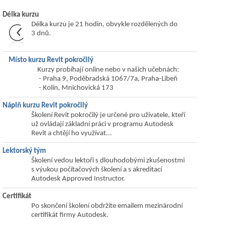
Délka kurzu
Délka kurzu je 21 hodin, obvykle rozdělených do
3 dnů.
Místo kurzu Revit pokročilý
Kurzy probíhají online nebo v našich učebnách:
- Praha 9, Poděbradská 1067/7a, Praha-Libeň
- Kolín, Mnichovická 173
Náplň kurzu Revit pokročilý
Školení Revit pokročilý je určené pro uživatele, kteří
už ovládají základní práci v programu Autodesk
Revit a chtějí ho využívat...
Lektorský tým
Školení vedou lektoři s dlouhodobými zkušenostmi
s výukou počítačových školení a s akreditací
Autodesk Approved Instructor.
Certifikát
Po skončení školení obdržíte emailem mezinárodní
certifikát firmy Autodesk.