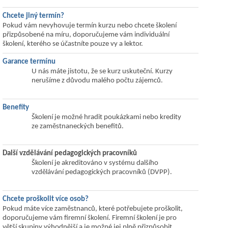
Chcete jiný termín?
Pokud vám nevyhovuje termín kurzu nebo chcete školení
přizpůsobené na míru, doporučujeme vám individuální
školení, kterého se účastníte pouze vy a lektor.
Garance termínu
U nás máte jistotu, že se kurz uskuteční. Kurzy
nerušíme z důvodu malého počtu zájemců.
Benefity
Školení je možné hradit poukázkami nebo kredity
ze zaměstnaneckých benefitů.
Další vzdělávání pedagogických pracovníků
Školení je akreditováno v systému dalšího
vzdělávání pedagogických pracovníků (DVPP).
Chcete proškolit více osob?
Pokud máte více zaměstnanců, které potřebujete proškolit,
doporučujeme vám firemní školení. Firemní školení je pro
větší skupiny výhodnější a je možné jej plně přizpůsobit.