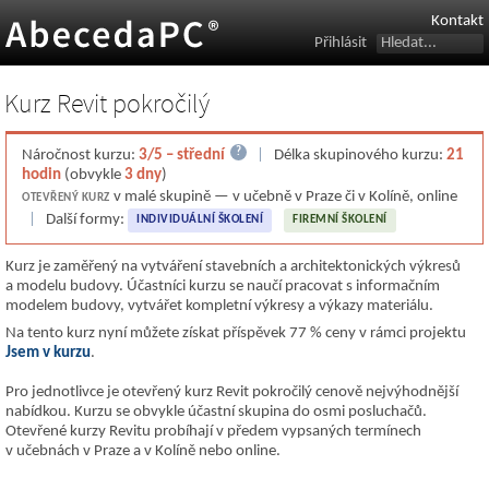
Kontakt
Přihlásit
Kurz Revit pokročilý
?
Náročnost kurzu:
3/5 – střední
|
Délka skupinového kurzu:
21
hodin
(obvykle
3 dny
)
v malé skupině — v učebně v Praze či v Kolíně, online
OTEVŘENÝ KURZ
|
Další formy:
INDIVIDUÁLNÍ ŠKOLENÍ
FIREMNÍ ŠKOLENÍ
Kurz je zaměřený na vytváření stavebních a architektonických výkresů
a modelu budovy. Účastníci kurzu se naučí pracovat s informačním
modelem budovy, vytvářet kompletní výkresy a výkazy materiálu.
Na tento kurz nyní můžete získat příspěvek 77 % ceny v rámci projektu
Jsem v kurzu
.
Pro jednotlivce je otevřený kurz Revit pokročilý cenově nejvýhodnější
nabídkou. Kurzu se obvykle účastní skupina do osmi posluchačů.
Otevřené kurzy Revitu probíhají v předem vypsaných termínech
v učebnách v Praze a v Kolíně nebo online.