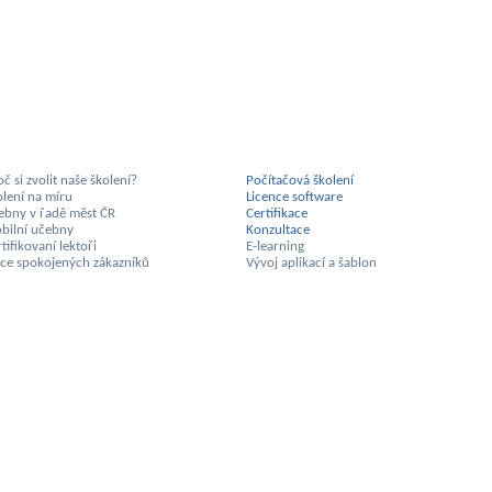
č si zvolit naše školení?
Počítačová školení
olení na míru
Licence software
ebny v řadě měst ČR
Certifikace
bilní učebny
Konzultace
tifikovaní lektoři
E-learning
síce spokojených zákazníků
Vývoj aplikací a šablon