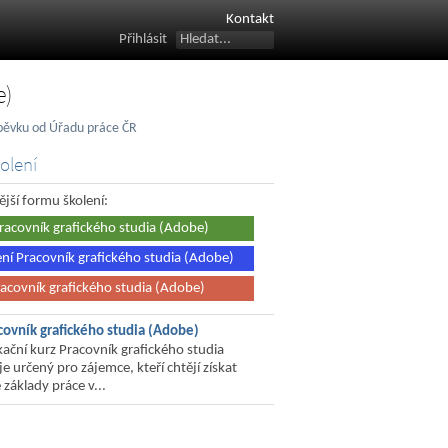
Kontakt
Přihlásit
e)
íspěvku od Úřadu práce ČR
olení
ější formu školení:
Pracovník grafického studia (Adobe)
lení Pracovník grafického studia (Adobe)
acovník grafického studia (Adobe)
covník grafického studia (Adobe)
kační kurz Pracovník grafického studia
e určený pro zájemce, kteří chtějí získat
 základy práce v...