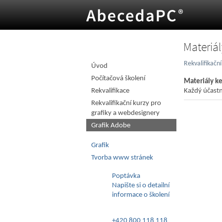
Materiál
O úroveň výš
Rekvalifikačn
Úvod
Počítačová školení
Materiály ke
Rekvalifikace
Každý účastn
Rekvalifikační kurzy pro
grafiky a webdesignery
Grafik Adobe
Grafik
Tvorba www stránek
Poptávka
Napište si o detailní
informace o školení
+420 800 118 118