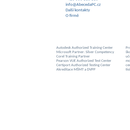
info@AbecedaPC.cz
Další kontakty
O firmě
Autodesk Authorized Training Center
Pro
Microsoft Partner: Silver Competency
šk
Corel Training Partner
uč
Pearson VUE Authorized Test Center
mo
Certiport Authorized Testing Center
cer
Akreditace MŠMT a DVPP
ti