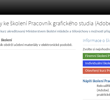
y ke školení Pracovník grafického studia (Adob
í kurz akreditovaný Ministerstvem školství mládeže a tělovýchovy s možností př
Informace o šk
 školení
ík obdrží učební materiály v elektronické podobě.
Zvolte si nejvhodn
Firemní školení 
Individuální ško
Otevřený kurz Pr
Náplň školení Pra
Rekvalifi
(Adobe) j
praktické