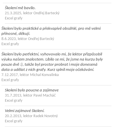
Školení mě bavilo.
21.3.2025, lektor Ondřej Bartecký
Excel grafy
Školení bylo praktické a překvapivě obsáhlé, pro mě velmi
přínosné, děkuji.
8.6.2023, lektor Ondřej Bartecký
Excel grafy
Školení bylo perfektní, vyhovovalo mi, že lektor přizpůsobil
výuku našem znalostem. Líbilo se mi, že jsme na kurzu byly
pouze dvě :), takže byl prostor probrat i moje donesená
data a udělat z nich grafy. Kurz splnil moje očekávání.
7.12.2017, lektor Michal Konvalinka
Excel grafy
Skoleni bylo poucne a zajimave
31.7.2013, lektor Pavel Macháč
Excel grafy
Velmi zajímavé školení.
20.2.2013, lektor Radek Novotný
Excel grafy