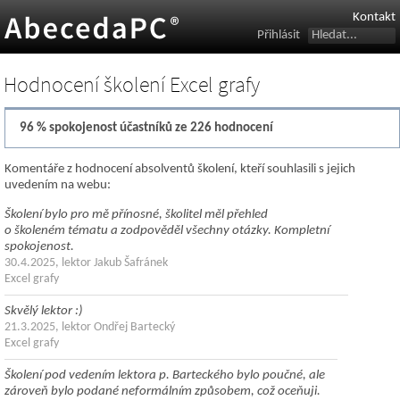
Kontakt
Přihlásit
Hodnocení školení Excel grafy
96 % spokojenost účastníků ze 226 hodnocení
Komentáře z hodnocení absolventů školení, kteří souhlasili s jejich
uvedením na webu:
Školení bylo pro mě přínosné, školitel měl přehled
o školeném tématu a zodpověděl všechny otázky. Kompletní
spokojenost.
30.4.2025, lektor Jakub Šafránek
Excel grafy
Skvělý lektor :)
21.3.2025, lektor Ondřej Bartecký
Excel grafy
Školení pod vedením lektora p. Barteckého bylo poučné, ale
zároveň bylo podané neformálním způsobem, což oceňuji.