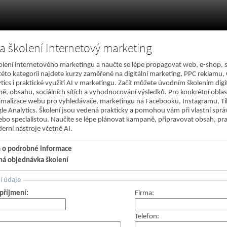
a školení Internetový marketing
kolení internetového marketingu a naučte se lépe propagovat web, e-shop, 
této kategorii najdete kurzy zaměřené na digitální marketing, PPC reklamu, Go
tics i praktické využití AI v marketingu. Začít můžete úvodním školením dig
ě, obsahu, sociálních sítích a vyhodnocování výsledků. Pro konkrétní oblas
imalizace webu pro vyhledávače, marketingu na Facebooku, Instagramu, T
e Analytics. Školení jsou vedená prakticky a pomohou vám při vlastní správě
bo specialistou. Naučíte se lépe plánovat kampaně, připravovat obsah, pr
erní nástroje včetně AI.
 o podrobné informace
ná objednávka školení
í údaje
příjmení:
Firma:
Telefon: