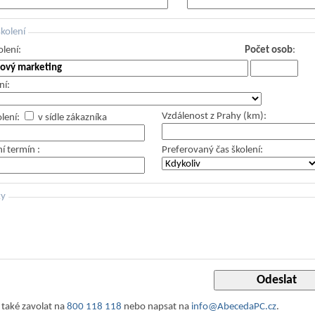
kolení
lení:
Počet osob
:
ní:
Vzdálenost z Prahy (km):
olení:
v sídle zákazníka
ní termín
:
Preferovaný čas školení:
ky
také zavolat na
800 118 118
nebo napsat na
info@AbecedaPC.cz
.