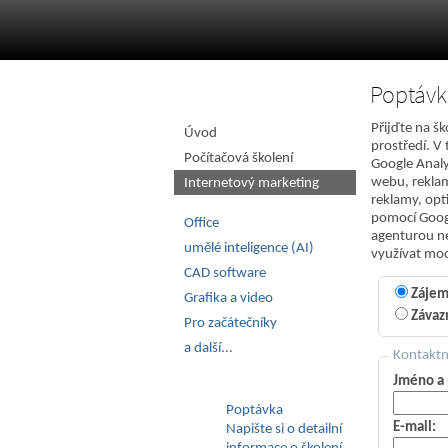
Poptávk
Přijďte na š
Úvod
prostředí. V 
Počítačová školení
Google Analy
webu, reklam
Internetový marketing
reklamy, opt
pomocí Googl
Office
agenturou ne
umělé inteligence (AI)
využívat mod
CAD software
Zájem
Grafika a video
Závaz
Pro začátečníky
a další...
Kontaktn
Jméno a 
Poptávka
E-mail:
Napište si o detailní