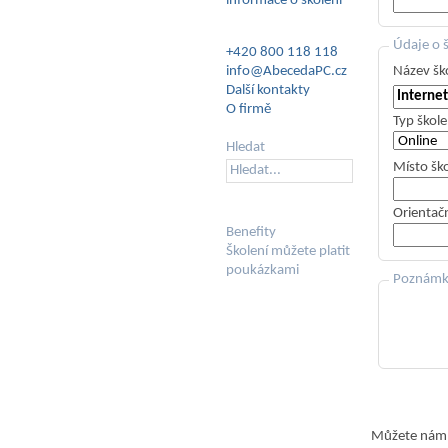
informace o školení
Údaje o š
+420 800 118 118
info@AbecedaPC.cz
Název ško
Další kontakty
O firmě
Typ škole
Hledat
Místo šk
Orientač
Benefity
Školení můžete platit
poukázkami
Poznám
Můžete nám 