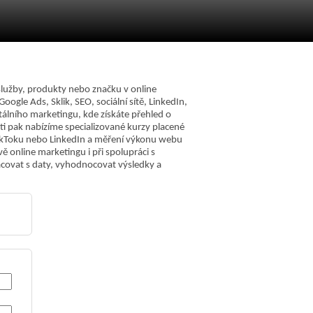
služby, produkty nebo značku v online
ogle Ads, Sklik, SEO, sociální sítě, LinkedIn,
itálního marketingu, kde získáte přehled o
ti pak nabízíme specializované kurzy placené
ikToku nebo LinkedIn a měření výkonu webu
 online marketingu i při spolupráci s
acovat s daty, vyhodnocovat výsledky a