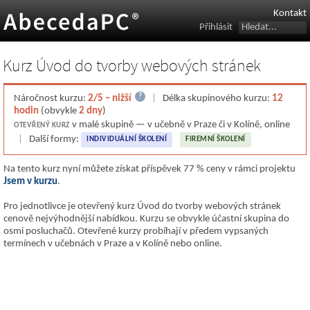
Kontakt
Přihlásit
Kurz Úvod do tvorby webových stránek
?
Náročnost kurzu:
2/5 – nižší
|
Délka skupinového kurzu:
12
hodin
(obvykle
2 dny
)
v malé skupině — v učebně v Praze či v Kolíně, online
OTEVŘENÝ KURZ
|
Další formy:
INDIVIDUÁLNÍ ŠKOLENÍ
FIREMNÍ ŠKOLENÍ
Na tento kurz nyní můžete získat příspěvek 77 % ceny v rámci projektu
Jsem v kurzu
.
Pro jednotlivce je otevřený kurz Úvod do tvorby webových stránek
cenově nejvýhodnější nabídkou. Kurzu se obvykle účastní skupina do
osmi posluchačů. Otevřené kurzy probíhají v předem vypsaných
termínech v učebnách v Praze a v Kolíně nebo online.