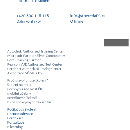
informace o školení
+420 800 118 118
info@AbecedaPC.cz
Další kontakty
O firmě
Autodesk Authorized Training Center
Microsoft Partner: Silver Competency
Corel Training Partner
Pearson VUE Authorized Test Center
Certiport Authorized Testing Center
Akreditace MŠMT a DVPP
Proč si zvolit naše školení?
školení na míru
učebny v řadě měst ČR
mobilní učebny
certifikovaní lektoři
tisíce spokojených zákazníků
Počítačová školení
Licence software
Certifikace
Konzultace
E-learning