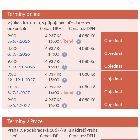
Termíny online
Výuka s lektorem, s připojením přes internet
odkudkoli
Cena s DPH
Cena bez DPH
9:00-
4 937 Kč
4 080 Kč
Objednat
5.-6.9.2026
15:00
víkend
?
8:00-
4 937 Kč
4 080 Kč
Objednat
8.-9.9.2026
14:00
?
9:00-
4 937 Kč
4 080 Kč
Objednat
9.-10.11.2026
15:00
?
9:00-
4 937 Kč
4 080 Kč
Objednat
18.-19.1.2027
15:00
?
10:00-
4 937 Kč
4 080 Kč
Objednat
6.-7.3.2027
16:00
víkend
?
9:00-
4 937 Kč
4 080 Kč
Objednat
5.-6.4.2027
15:00
?
Termíny v Praze
Praha 9, Poděbradská 1067/7a, u nádraží Praha-
Libeň
Cena s DPH
Cena bez DPH