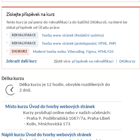
Získejte příspěvek na kurz
Tento kurz je zařazený do rekvalifikací a do balíčků DIGIkurzů, na které lze
získat příspěvek od Úřadu práce:
REKVALIFIKACE
Tvorba www stránek (Redakční systémy)
REKVALIFIKACE
Tvorba www stránek (prototypování, HTML, PHP)
DIGIKURZ
Moderní tvorba webu: Vibecoding, Figma, HTML/CSS
|
Zobrazit další kurz
Zjistit více:
příspěvek na rekvalifikaci
DIGIkurzy
Délka kurzu
Délka kurzu je 12 hodin, obvykle rozdělených do
2 dnů.
Místo kurzu Úvod do tvorby webových stránek
Kurzy probíhají online nebo v našich učebnách:
- Praha 9, Poděbradská 1067/7a, Praha-Libeň
- Kolín, Mnichovická 173
Náplň kurzu Úvod do tvorby webových stránek