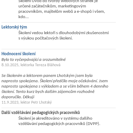
Školení Úvod do tvorby webových stránek je
určené začátečníkům, marketingovým
pracovníkům, majitelům webů a e-shopů i všem,
kdo...
Lektorský tým
Školení vedou lektoři s dlouhodobými zkušenostmi
s výukou počítačových školení.
Hodnocení školení
Bylo to vyčerpávající a srozumitelné
8.10.2025, lektorka Tereza Bláhová
Se školením a lektorem panem Lhotským jsem byla
naprosto spokojena. Školení předčilo moje očekávání. Jsem
naprosto spokojena s výkladem a se vším během 4 denního
školení. Tento kurz bych dalším zájemcům rozhodně
doporučila. Děkuji
11.9.2023, lektor Petr Lhotský
Další vzdělávání pedagogických pracovníků
Školení je akreditováno v systému dalšího
vzdělávání pedagogických pracovníků (DVPP).