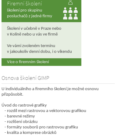
Firemní školení
školení pro skupinu
posluchačů z jedné firmy
Školení v učebně v Praze nebo
v Kolíně nebo u vás ve firmě
Ve vámi zvoleném termínu
v jakoukoliv denní dobu, i o víkendu
Více o firemním školení
Osnova školení GIMP
U individuálního a firemního školení je možné osnovu
přizpůsobit.
Úvod do rastrové grafiky
rozdíl mezi rastrovou a vektorovou grafikou
barevné režimy
rozlišení obrázku
formáty souborů pro rastrovou grafiku
kvalita a komprese obrázků