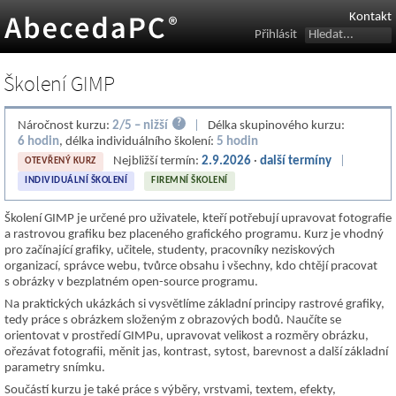
Kontakt
Přihlásit
Školení GIMP
?
Náročnost kurzu:
2/5 – nižší
|
Délka skupinového kurzu:
6 hodin
, délka individuálního školení:
5 hodin
Nejbližší termín:
2.9.2026
·
další termíny
|
OTEVŘENÝ KURZ
INDIVIDUÁLNÍ ŠKOLENÍ
FIREMNÍ ŠKOLENÍ
Školení GIMP je určené pro uživatele, kteří potřebují upravovat fotografie
a rastrovou grafiku bez placeného grafického programu. Kurz je vhodný
pro začínající grafiky, učitele, studenty, pracovníky neziskových
organizací, správce webu, tvůrce obsahu i všechny, kdo chtějí pracovat
s obrázky v bezplatném open-source programu.
Na praktických ukázkách si vysvětlíme základní principy rastrové grafiky,
tedy práce s obrázkem složeným z obrazových bodů. Naučíte se
orientovat v prostředí GIMPu, upravovat velikost a rozměry obrázku,
ořezávat fotografii, měnit jas, kontrast, sytost, barevnost a další základní
parametry snímku.
Součástí kurzu je také práce s výběry, vrstvami, textem, efekty,