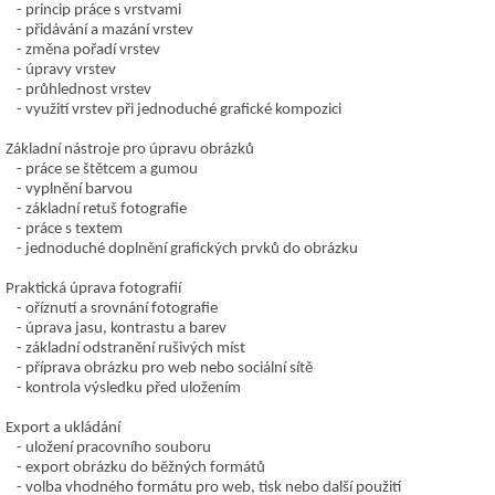
princip práce s vrstvami
přidávání a mazání vrstev
změna pořadí vrstev
úpravy vrstev
průhlednost vrstev
využití vrstev při jednoduché grafické kompozici
Základní nástroje pro úpravu obrázků
práce se štětcem a gumou
vyplnění barvou
základní retuš fotografie
práce s textem
jednoduché doplnění grafických prvků do obrázku
Praktická úprava fotografií
oříznutí a srovnání fotografie
úprava jasu, kontrastu a barev
základní odstranění rušivých míst
příprava obrázku pro web nebo sociální sítě
kontrola výsledku před uložením
Export a ukládání
uložení pracovního souboru
export obrázku do běžných formátů
volba vhodného formátu pro web, tisk nebo další použití