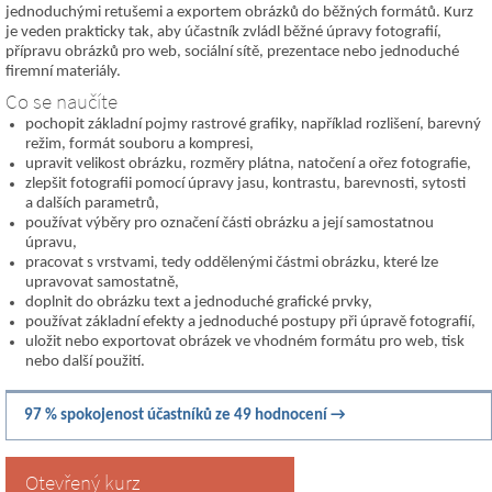
jednoduchými retušemi a exportem obrázků do běžných formátů. Kurz
je veden prakticky tak, aby účastník zvládl běžné úpravy fotografií,
přípravu obrázků pro web, sociální sítě, prezentace nebo jednoduché
firemní materiály.
Co se naučíte
pochopit základní pojmy rastrové grafiky, například rozlišení, barevný
režim, formát souboru a kompresi,
upravit velikost obrázku, rozměry plátna, natočení a ořez fotografie,
zlepšit fotografii pomocí úpravy jasu, kontrastu, barevnosti, sytosti
a dalších parametrů,
používat výběry pro označení části obrázku a její samostatnou
úpravu,
pracovat s vrstvami, tedy oddělenými částmi obrázku, které lze
upravovat samostatně,
doplnit do obrázku text a jednoduché grafické prvky,
používat základní efekty a jednoduché postupy při úpravě fotografií,
uložit nebo exportovat obrázek ve vhodném formátu pro web, tisk
nebo další použití.
97 % spokojenost účastníků ze 49 hodnocení →
Otevřený kurz