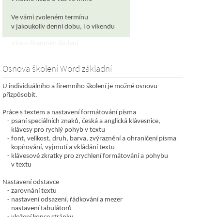
Ve vámi zvoleném termínu
v jakoukoliv denní dobu, i o víkendu
Více o firemním školení
Osnova školení Word základní
U individuálního a firemního školení je možné osnovu
přizpůsobit.
Práce s textem a nastavení formátování písma
psaní speciálních znaků, česká a anglická klávesnice,
klávesy pro rychlý pohyb v textu
font, velikost, druh, barva, zvýraznění a ohraničení písma
kopírování, vyjmutí a vkládání textu
klávesové zkratky pro zrychlení formátování a pohybu
v textu
Nastavení odstavce
zarovnání textu
nastavení odsazení, řádkování a mezer
nastavení tabulátorů