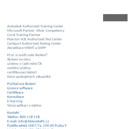
Autodesk Authorized Training Center
Microsoft Partner: Silver Competency
Corel Training Partner
Pearson VUE Authorized Test Center
Certiport Authorized Testing Center
Akreditace MŠMT a DVPP
Proč si zvolit naše školení?
školení na míru
učebny v řadě měst ČR
mobilní učebny
certifikovaní lektoři
tisíce spokojených zákazníků
Počítačová školení
Licence software
Certifikace
Konzultace
E-learning
Vývoj aplikací a šablon
Kontakt
Telefon: 800 118 118
E-mail: info@AbecedaPC.cz
Poděbradská 1067/7a, 190 00 Praha 9