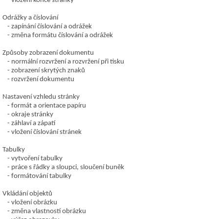
vložení konce stránky
Odrážky a číslování
zapínání číslování a odrážek
změna formátu číslování a odrážek
Způsoby zobrazení dokumentu
normální rozvržení a rozvržení při tisku
zobrazení skrytých znaků
rozvržení dokumentu
Nastavení vzhledu stránky
formát a orientace papíru
okraje stránky
záhlaví a zápatí
vložení číslování stránek
Tabulky
vytvoření tabulky
práce s řádky a sloupci, sloučení buněk
formátování tabulky
Vkládání objektů
vložení obrázku
změna vlastností obrázku