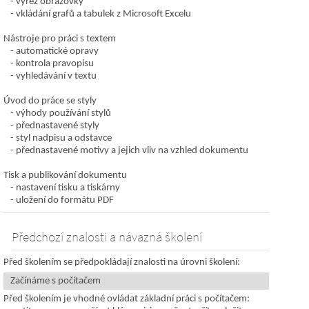
výřez obrazovky
vkládání grafů a tabulek z Microsoft Excelu
Nástroje pro práci s textem
automatické opravy
kontrola pravopisu
vyhledávání v textu
Úvod do práce se styly
výhody používání stylů
přednastavené styly
styl nadpisu a odstavce
přednastavené motivy a jejich vliv na vzhled dokumentu
Tisk a publikování dokumentu
nastavení tisku a tiskárny
uložení do formátu PDF
Předchozí znalosti a návazná školení
Před školením se předpokládají znalosti na úrovni školení:
Začínáme s počítačem
Před školením je vhodné ovládat základní práci s počítačem: