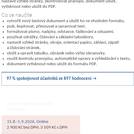
nastavit vzhled stránky, zkontrolovat pravopis, dokument uložit,
vytisknout nebo uložit do PDF.
Co se naučíte
vytvořit nový textový dokument a uložit ho ve vhodném formátu,
psát, kopírovat, přesouvat a upravovat text,
formátovat písmo, nadpisy, odstavce, řádkování a odsazení,
používat odrážky, číslování a základní tabulátory,
nastavit vzhled stránky, okraje, orientaci papíru, záhlaví, zápatí
a číslování stránek,
vložit a upravit tabulku, obrázek nebo výřez obrazovky,
využít kontrolu pravopisu, automatické opravy a vyhledávání v textu,
dokument vytisknout nebo uložit do formátu PDF.
97 % spokojenost účastníků ze 897 hodnocení →
Otevřený kurz
kurzy v malých skupinách
posluchačů
31.8.-1.9.2026, Online
2 900 Kč bez DPH, 3 509 Kč s DPH