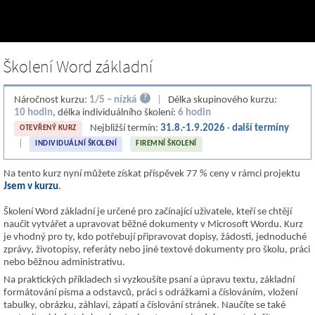
Školení Word základní
?
Náročnost kurzu:
1/5 – nízká
|
Délka skupinového kurzu:
10 hodin
, délka individuálního školení:
6 hodin
Nejbližší termín:
31.8.-1.9.2026
·
další termíny
OTEVŘENÝ KURZ
|
INDIVIDUÁLNÍ ŠKOLENÍ
FIREMNÍ ŠKOLENÍ
Na tento kurz nyní můžete získat příspěvek 77 % ceny v rámci projektu
Jsem v kurzu
.
Školení Word základní je určené pro začínající uživatele, kteří se chtějí
naučit vytvářet a upravovat běžné dokumenty v Microsoft Wordu. Kurz
je vhodný pro ty, kdo potřebují připravovat dopisy, žádosti, jednoduché
zprávy, životopisy, referáty nebo jiné textové dokumenty pro školu, práci
nebo běžnou administrativu.
Na praktických příkladech si vyzkoušíte psaní a úpravu textu, základní
formátování písma a odstavců, práci s odrážkami a číslováním, vložení
tabulky, obrázku, záhlaví, zápatí a číslování stránek. Naučíte se také