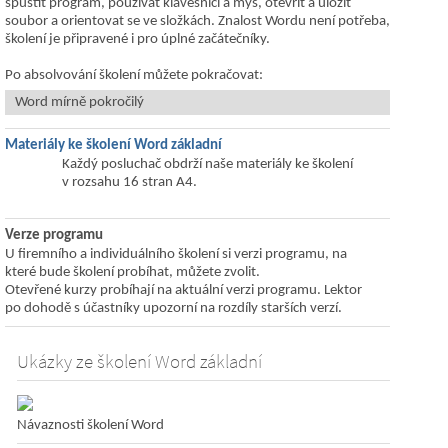
spustit program, používat klávesnici a myš, otevřít a uložit
soubor a orientovat se ve složkách. Znalost Wordu není potřeba,
školení je připravené i pro úplné začátečníky.
Po absolvování školení můžete pokračovat:
Word mírně pokročilý
Materiály ke školení Word základní
Každý posluchač obdrží naše materiály ke školení
v rozsahu 16 stran A4.
Verze programu
U firemního a individuálního školení si verzi programu, na
které bude školení probíhat, můžete zvolit.
Otevřené kurzy probíhají na aktuální verzi programu. Lektor
po dohodě s účastníky upozorní na rozdíly starších verzí.
Ukázky ze školení Word základní
Návaznosti školení Word