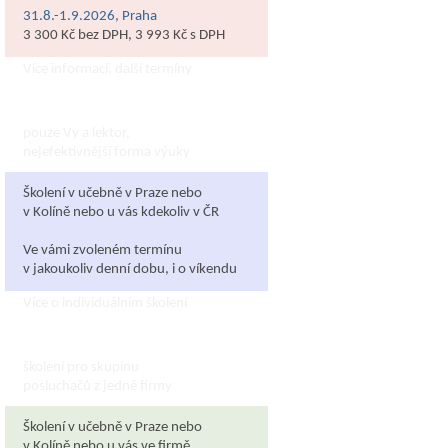
31.8.-1.9.2026, Praha
3 300 Kč bez DPH, 3 993 Kč s DPH
Více informací, další termíny
Individuální školení
pouze Vy a lektor,
nejefektivnější forma výuky
Školení v učebně v Praze nebo
v Kolíně nebo u vás kdekoliv v ČR
Ve vámi zvoleném termínu
v jakoukoliv denní dobu, i o víkendu
Více o individuálním školení
Firemní školení
školení pro skupinu
posluchačů z jedné firmy
Školení v učebně v Praze nebo
v Kolíně nebo u vás ve firmě