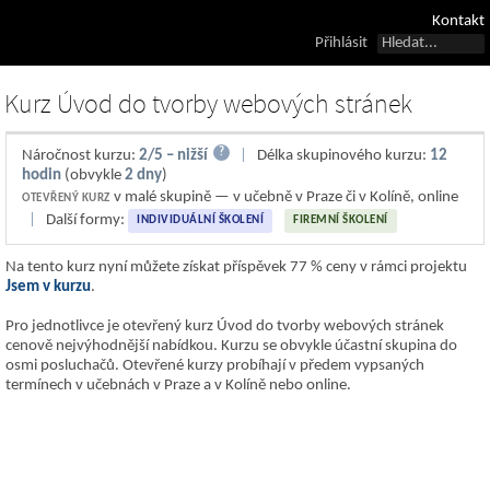
Kontakt
Přihlásit
Kurz Úvod do tvorby webových stránek
?
Náročnost kurzu:
2/5 – nižší
|
Délka skupinového kurzu:
12
hodin
(obvykle
2 dny
)
v malé skupině — v učebně v Praze či v Kolíně, online
OTEVŘENÝ KURZ
|
Další formy:
INDIVIDUÁLNÍ ŠKOLENÍ
FIREMNÍ ŠKOLENÍ
Na tento kurz nyní můžete získat příspěvek 77 % ceny v rámci projektu
Jsem v kurzu
.
Pro jednotlivce je otevřený kurz Úvod do tvorby webových stránek
cenově nejvýhodnější nabídkou. Kurzu se obvykle účastní skupina do
osmi posluchačů. Otevřené kurzy probíhají v předem vypsaných
termínech v učebnách v Praze a v Kolíně nebo online.