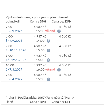
Termíny online
Výuka s lektorem, s připojením přes internet
odkudkoli
Cena s DPH
Cena bez DPH
9:00-
4 937 Kč
4 080 Kč
Objednat
5.-6.9.2026
15:00
víkend
?
8:00-
4 937 Kč
4 080 Kč
Objednat
8.-9.9.2026
14:00
?
9:00-
4 937 Kč
4 080 Kč
Objednat
9.-10.11.2026
15:00
?
9:00-
4 937 Kč
4 080 Kč
Objednat
18.-19.1.2027
15:00
?
10:00-
4 937 Kč
4 080 Kč
Objednat
6.-7.3.2027
16:00
víkend
?
9:00-
4 937 Kč
4 080 Kč
Objednat
5.-6.4.2027
15:00
?
Termíny v Praze
Praha 9, Poděbradská 1067/7a, u nádraží Praha-
Libeň
Cena s DPH
Cena bez DPH