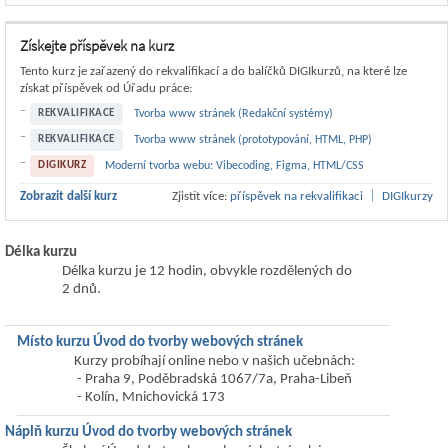
Získejte příspěvek na kurz
Tento kurz je zařazený do rekvalifikací a do balíčků DIGIkurzů, na které lze
získat příspěvek od Úřadu práce:
REKVALIFIKACE
Tvorba www stránek (Redakční systémy)
REKVALIFIKACE
Tvorba www stránek (prototypování, HTML, PHP)
DIGIKURZ
Moderní tvorba webu: Vibecoding, Figma, HTML/CSS
|
Zobrazit další kurz
Zjistit více:
příspěvek na rekvalifikaci
DIGIkurzy
Délka kurzu
Délka kurzu je 12 hodin, obvykle rozdělených do
2 dnů.
Místo kurzu Úvod do tvorby webových stránek
Kurzy probíhají online nebo v našich učebnách:
- Praha 9, Poděbradská 1067/7a, Praha-Libeň
- Kolín, Mnichovická 173
Náplň kurzu Úvod do tvorby webových stránek