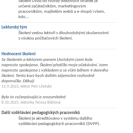
Školení Úvod do tvorby webových stránek je
určené začátečníkům, marketingovým
pracovníkům, majitelům webů a e-shopů i všem,
kdo...
Lektorský tým
Školení vedou lektoři s dlouhodobými zkušenostmi
s výukou počítačových školení.
Hodnocení školení
Se školením a lektorem panem Lhotským jsem byla
naprosto spokojena. Školení předčilo moje očekávání. Jsem
naprosto spokojena s výkladem a se vším během 4 denního
školení. Tento kurz bych dalším zájemcům rozhodně
doporučila. Děkuji
11.9.2023, lektor Petr Lhotský
Bylo to vyčerpávající a srozumitelné
8.10.2025, lektorka Tereza Bláhová
Další vzdělávání pedagogických pracovníků
Školení je akreditováno v systému dalšího
vzdělávání pedagogických pracovníků (DVPP).