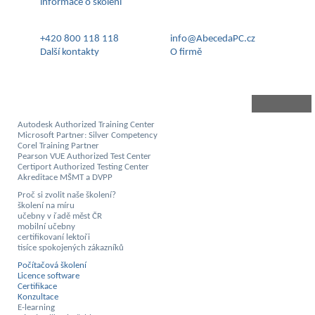
informace o školení
+420 800 118 118
info@AbecedaPC.cz
Další kontakty
O firmě
Autodesk Authorized Training Center
Microsoft Partner: Silver Competency
Corel Training Partner
Pearson VUE Authorized Test Center
Certiport Authorized Testing Center
Akreditace MŠMT a DVPP
Proč si zvolit naše školení?
školení na míru
učebny v řadě měst ČR
mobilní učebny
certifikovaní lektoři
tisíce spokojených zákazníků
Počítačová školení
Licence software
Certifikace
Konzultace
E-learning