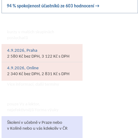
94 % spokojenost účastníků ze 603 hodnocení →
Otevřený kurz
kurzy v malých skupinách
posluchačů
4.9.2026, Praha
2 580 Kč bez DPH, 3 122 Kč s DPH
4.9.2026, Online
2 340 Kč bez DPH, 2 831 Kč s DPH
Více informací, další termíny
Individuální školení
pouze Vy a lektor,
nejefektivnější forma výuky
Školení v učebně v Praze nebo
v Kolíně nebo u vás kdekoliv v ČR