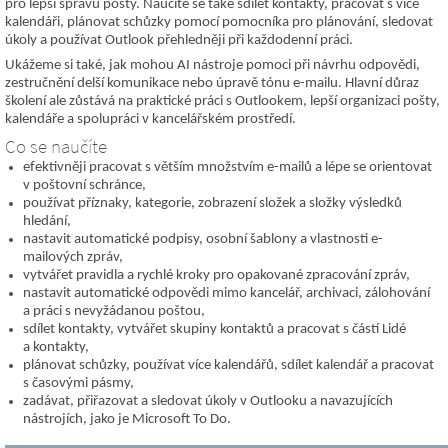
pro lepší správu pošty. Naučíte se také sdílet kontakty, pracovat s více
kalendáři, plánovat schůzky pomocí pomocníka pro plánování, sledovat
úkoly a používat Outlook přehledněji při každodenní práci.
Ukážeme si také, jak mohou AI nástroje pomoci při návrhu odpovědi,
zestručnění delší komunikace nebo úpravě tónu e-mailu. Hlavní důraz
školení ale zůstává na praktické práci s Outlookem, lepší organizaci pošty,
kalendáře a spolupráci v kancelářském prostředí.
Co se naučíte
efektivněji pracovat s větším množstvím e-mailů a lépe se orientovat
v poštovní schránce,
používat příznaky, kategorie, zobrazení složek a složky výsledků
hledání,
nastavit automatické podpisy, osobní šablony a vlastnosti e-
mailových zpráv,
vytvářet pravidla a rychlé kroky pro opakované zpracování zpráv,
nastavit automatické odpovědi mimo kancelář, archivaci, zálohování
a práci s nevyžádanou poštou,
sdílet kontakty, vytvářet skupiny kontaktů a pracovat s částí Lidé
a kontakty,
plánovat schůzky, používat více kalendářů, sdílet kalendář a pracovat
s časovými pásmy,
zadávat, přiřazovat a sledovat úkoly v Outlooku a navazujících
nástrojích, jako je Microsoft To Do.