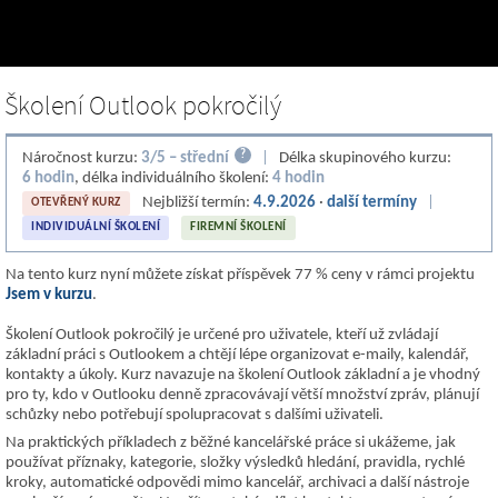
Školení Outlook pokročilý
?
Náročnost kurzu:
3/5 – střední
|
Délka skupinového kurzu:
6 hodin
, délka individuálního školení:
4 hodin
Nejbližší termín:
4.9.2026
·
další termíny
|
OTEVŘENÝ KURZ
INDIVIDUÁLNÍ ŠKOLENÍ
FIREMNÍ ŠKOLENÍ
Na tento kurz nyní můžete získat příspěvek 77 % ceny v rámci projektu
Jsem v kurzu
.
Školení Outlook pokročilý je určené pro uživatele, kteří už zvládají
základní práci s Outlookem a chtějí lépe organizovat e-maily, kalendář,
kontakty a úkoly. Kurz navazuje na školení Outlook základní a je vhodný
pro ty, kdo v Outlooku denně zpracovávají větší množství zpráv, plánují
schůzky nebo potřebují spolupracovat s dalšími uživateli.
Na praktických příkladech z běžné kancelářské práce si ukážeme, jak
používat příznaky, kategorie, složky výsledků hledání, pravidla, rychlé
kroky, automatické odpovědi mimo kancelář, archivaci a další nástroje