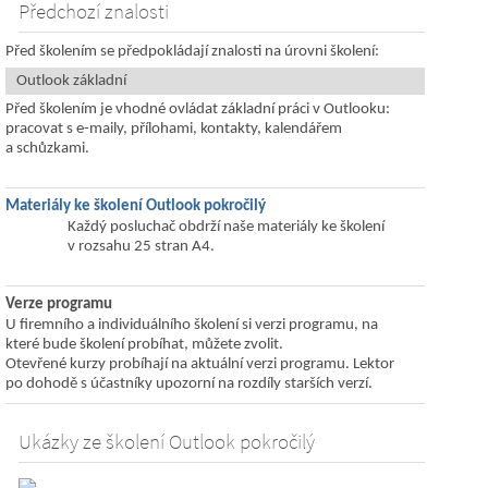
Předchozí znalosti
Před školením se předpokládají znalosti na úrovni školení:
Outlook základní
Před školením je vhodné ovládat základní práci v Outlooku:
pracovat s e-maily, přílohami, kontakty, kalendářem
a schůzkami.
Materiály ke školení Outlook pokročilý
Každý posluchač obdrží naše materiály ke školení
v rozsahu 25 stran A4.
Verze programu
U firemního a individuálního školení si verzi programu, na
které bude školení probíhat, můžete zvolit.
Otevřené kurzy probíhají na aktuální verzi programu. Lektor
po dohodě s účastníky upozorní na rozdíly starších verzí.
Ukázky ze školení Outlook pokročilý