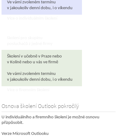
Ve vámi zvoleném termínu
v jakoukoliv denní dobu, i o víkendu
Více o individuálním školení
Firemní školení
školení pro skupinu
posluchačů z jedné firmy
Školení v učebně v Praze nebo
v Kolíně nebo u vás ve firmě
Ve vámi zvoleném termínu
v jakoukoliv denní dobu, i o víkendu
Více o firemním školení
Osnova školení Outlook pokročilý
U individuálního a firemního školení je možné osnovu
přizpůsobit.
Verze Microsoft Outlooku