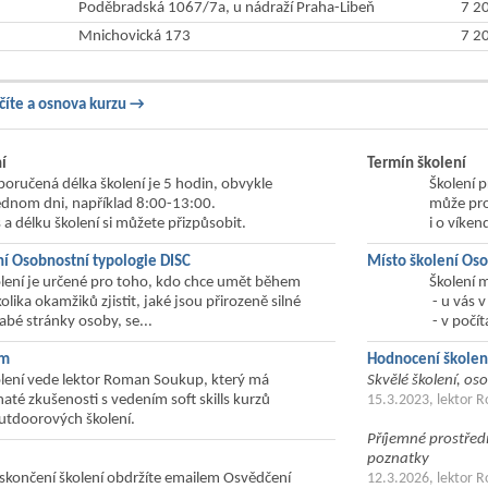
Poděbradská 1067/7a, u nádraží Praha-Libeň
7 2
Mnichovická 173
7 2
číte a osnova kurzu →
í
Termín školení
oručená délka školení je 5 hodin, obvykle
Školení 
ednom dni, například 8:00-13:00.
může pro
 a délku školení si můžete přizpůsobit.
i o víken
ní Osobnostní typologie DISC
Místo školení Oso
lení je určené pro toho, kdo chce umět během
Školení 
olika okamžiků zjistit, jaké jsou přirozeně silné
- u vás v
labé stránky osoby, se...
- v počí
ým
Hodnocení školen
lení vede lektor Roman Soukup, který má
Skvělé školení, os
até zkušenosti s vedením soft skills kurzů
15.3.2023, lektor 
utdoorových školení.
Příjemné prostředí
poznatky
skončení školení obdržíte emailem Osvědčení
12.3.2026, lektor 