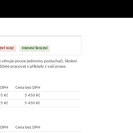
ENÝ KURZ
FIREMNÍ ŠKOLENÍ
se věnuje pouze jednomu posluchači, školení
ete pracovat s příklady z vaší praxe.
 DPH
Cena bez DPH
95 Kč
5 450 Kč
Objednat
95 Kč
5 450 Kč
Objednat
 DPH
Cena bez DPH