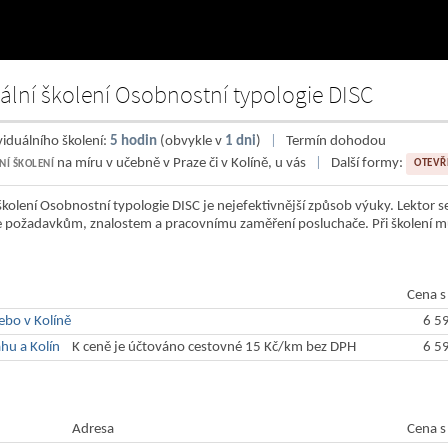
uální školení Osobnostní typologie DISC
viduálního školení:
5 hodin
(obvykle v
1 dni
)
|
Termín dohodou
na míru v učebně v Praze či v Kolíně, u vás
|
Další formy:
OTEVŘ
NÍ ŠKOLENÍ
 školení Osobnostní typologie DISC je nejefektivnější způsob výuky. Lektor 
 požadavkům, znalostem a pracovnímu zaměření posluchače. Při školení můž
u vás v kanceláři
Cena s
ebo v Kolíně
6 5
hu a Kolín
K ceně je účtováno cestovné 15 Kč/km bez DPH
6 5
 v učebně
Adresa
Cena s