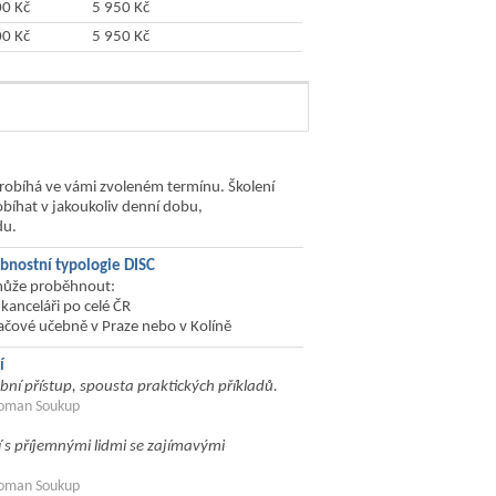
00 Kč
5 950 Kč
Objednat
00 Kč
5 950 Kč
Objednat
probíhá ve vámi zvoleném termínu. Školení
bíhat v jakoukoliv denní dobu,
du.
bnostní typologie DISC
může proběhnout:
 kanceláři po celé ČR
tačové učebně v Praze nebo v Kolíně
í
obní přístup, spousta praktických příkladů.
Roman Soukup
 s příjemnými lidmi se zajímavými
Roman Soukup