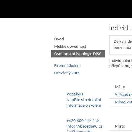
Individ
Úvod
Délka indi
Měkké dovednosti
INDIVIDUÁL
Osobnostní typologie DISC
Individuální
Firemní školení
přizpůsobuje
Otevřený kurz
Školení 
Místo
Poptávka
V Praze n
Napište si o detailní
Mimo Pra
informace o školení
Školení
+420 800 118 118
info@AbecedaPC.cz
Místo