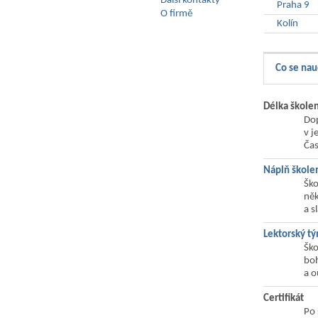
Další kontakty
Praha 9
O firmě
Kolín
Co se nau
Délka školen
Dop
v j
Čas
Náplň škole
Ško
něk
a s
Lektorský t
Ško
boh
a o
Certifikát
Po 