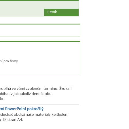
Ceník
ní pro firmy.
probíhá ve vámi zvoleném termínu. Školení
bíhat v jakoukoliv denní dobu,
du.
ení PowerPoint pokročilý
sluchač obdrží naše materiály ke školení
u 18 stran A4.