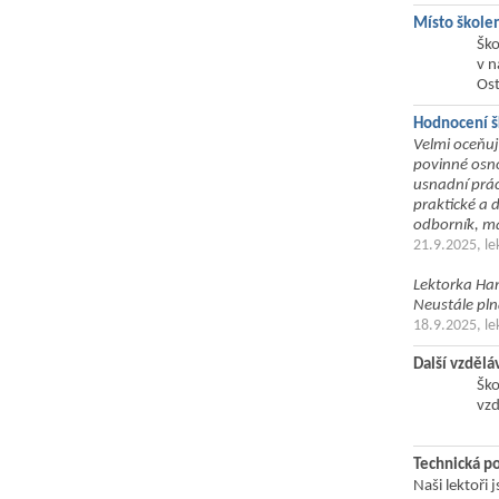
Místo škole
Ško
v n
Ost
Hodnocení š
Velmi oceňuj
povinné osno
usnadní prác
praktické a 
odborník, má 
21.9.2025, le
Lektorka Han
Neustále pln
18.9.2025, l
Další vzděl
Ško
vzd
Technická p
Naši lektoři 