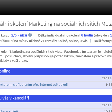
ální školení Marketing na sociálních sítích Me
?
 kurzu:
2/5 – nižší
|
Délka individuálního školení:
8 hodin
(obvykle v
1
na míru v učebně v Praze či v Kolíně, online, u vás
|
Další formy
NÍ ŠKOLENÍ
 školení Marketing na sociálních sítích Meta: Facebook a Instagram je nejefe
u posluchači, školení přizpůsobuje požadavkům, znalostem a pracovnímu 
íklady z vaší praxe.
online
Cena s
ektorem, s připojením přes internet odkudkoli
9 5
u vás v kanceláři
Cena s
ebo v Kolíně
10 5