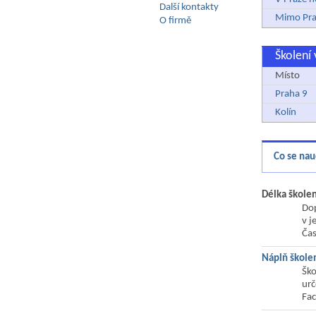
Další kontakty
Mimo Pra
O firmě
Školení
Místo
Praha 9
Kolín
Co se nau
Délka školen
Dop
v j
Čas
Náplň školen
Ško
urč
Fac