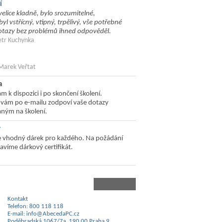
í
elice kladně, bylo srozumitelné,
yl vstřícný, vtipný, trpělivý, vše potřebné
 dotazy bez problémů ihned odpověděl.
etr Kuchynka
 Marek Veřtat
a
ám k dispozici i po skončení školení.
 vám po e-mailu zodpoví vaše dotazy
ným na školení.
y
je vhodný dárek pro každého. Na požádání
avíme dárkový certifikát.
Kontakt
Telefon: 800 118 118
E-mail: info@AbecedaPC.cz
Poděbradská 1067/7a, 190 00 Praha 9