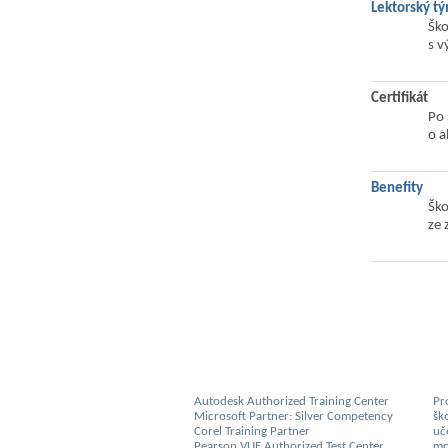
Lektorský t
Ško
s v
Certifikát
Po 
o a
Benefity
Ško
ze 
Autodesk Authorized Training Center
Pro
Microsoft Partner: Silver Competency
šk
Corel Training Partner
uč
Pearson VUE Authorized Test Center
mo