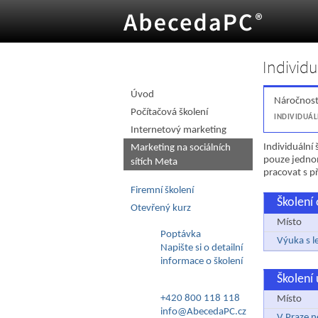
Individu
O úroveň výš
Úvod
Náročnost
Počítačová školení
INDIVIDUÁL
Internetový marketing
Individuální
Marketing na sociálních
pouze jednom
sítích Meta
pracovat s př
Firemní školení
Školení 
Otevřený kurz
Místo
Poptávka
Výuka s l
Napište si o detailní
informace o školení
Školení 
+420 800 118 118
Místo
info@AbecedaPC.cz
V Praze n