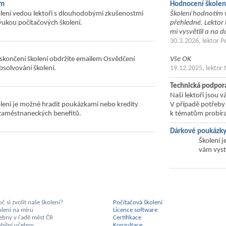
ým
Hodnocení školen
lení vedou lektoři s dlouhodobými zkušenostmi
Školení hodnotím v
ýukou počítačových školení.
přehledné. Lektor b
mi vysvětlil a na
30.3.2026, lektor P
skončení školení obdržíte emailem Osvědčení
Vše OK
bsolvování školení.
19.12.2025, lektor
Technická podpor
Naši lektoři jsou v
lení je možné hradit poukázkami nebo kredity
V případě potřeby
zaměstnaneckých benefitů.
k tématům probíra
Dárkové poukázk
Školení 
vám vyst
č si zvolit naše školení?
Počítačová školení
olení na míru
Licence software
ebny v řadě měst ČR
Certifikace
bilní učebny
Konzultace