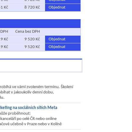
51 Kč
8 720 Kč
Objednat
 DPH
Cena bez DPH
19 Kč
9 520 Kč
Objednat
19 Kč
9 520 Kč
Objednat
probíhá ve vámi zvoleném termínu. Školení
bíhat v jakoukoliv denní dobu,
du.
keting na sociálních sítích Meta
může proběhnout:
 kanceláři po celé ČR nebo online
tačové učebně v Praze nebo v Kolíně