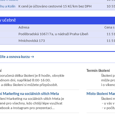
hu a Kolín
K ceně je účtováno cestovné 15 Kč/km bez DPH
10 5
 v učebně
Adresa
Cena s
Poděbradská 1067/7a, u nádraží Praha-Libeň
11 5
Mnichovická 173
11 5
číte a osnova kurzu →
í
Termín školení
oručená délka školení je 8 hodin, obvykle
Školení 
ednom dni, například 8:00-16:00.
může pro
 a délku školení si můžete přizpůsobit.
i o víken
í Marketing na sociálních sítích Meta
Místo školení Mar
lení Marketing na sociálních sítích Meta je
Školení 
ené pro všechny, kdo chtějí lépe využívat
- u vás v
ebook a Instagram pro prezentaci...
- v počí