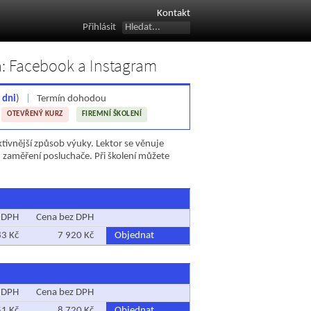
Kontakt
Přihlásit
ta: Facebook a Instagram
 dni
)
|
Termín dohodou
:
OTEVŘENÝ KURZ
FIREMNÍ ŠKOLENÍ
ktivnější způsob výuky. Lektor se věnuje
zaměření posluchače. Při školení můžete
 DPH
Cena bez DPH
83 Kč
7 920 Kč
Objednat
 DPH
Cena bez DPH
51 Kč
8 720 Kč
Objednat