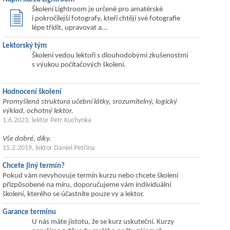
Školení Lightroom je určené pro amatérské
i pokročilejší fotografy, kteří chtějí své fotografie
lépe třídit, upravovat a...
Lektorský tým
Školení vedou lektoři s dlouhodobými zkušenostmi
s výukou počítačových školení.
Hodnocení školení
Promyšlená struktura učební látky, srozumitelný, logický
výklad, ochotný lektor.
1.6.2023, lektor Petr Kuchynka
Vše dobré, díky.
15.2.2019, lektor Daniel Petřina
Chcete jiný termín?
Pokud vám nevyhovuje termín kurzu nebo chcete školení
přizpůsobené na míru, doporučujeme vám individuální
školení, kterého se účastníte pouze vy a lektor.
Garance termínu
U nás máte jistotu, že se kurz uskuteční. Kurzy