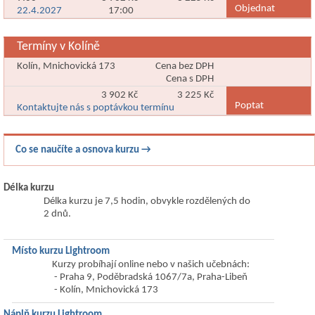
Objednat
22.4.2027
17:00
Termíny v Kolíně
Kolín, Mnichovická 173
Cena bez DPH
Cena s DPH
3 902 Kč
3 225 Kč
Poptat
Kontaktujte nás s poptávkou termínu
Co se naučíte a osnova kurzu →
Délka kurzu
Délka kurzu je 7,5 hodin, obvykle rozdělených do
2 dnů.
Místo kurzu Lightroom
Kurzy probíhají online nebo v našich učebnách:
- Praha 9, Poděbradská 1067/7a, Praha-Libeň
- Kolín, Mnichovická 173
Náplň kurzu Lightroom