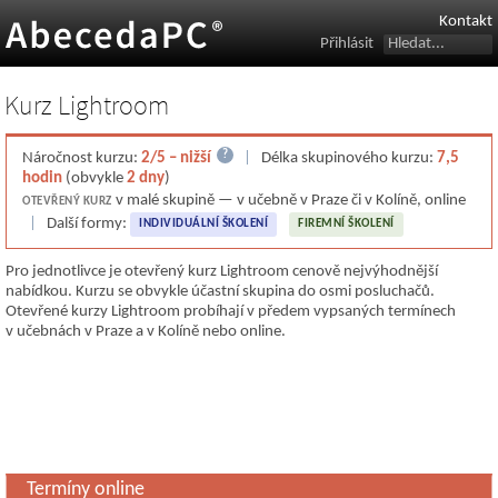
Kontakt
Přihlásit
Kurz Lightroom
?
Náročnost kurzu:
2/5 – nižší
|
Délka skupinového kurzu:
7,5
hodin
(obvykle
2 dny
)
v malé skupině — v učebně v Praze či v Kolíně, online
OTEVŘENÝ KURZ
|
Další formy:
INDIVIDUÁLNÍ ŠKOLENÍ
FIREMNÍ ŠKOLENÍ
Pro jednotlivce je otevřený kurz Lightroom cenově nejvýhodnější
nabídkou. Kurzu se obvykle účastní skupina do osmi posluchačů.
Otevřené kurzy Lightroom probíhají v předem vypsaných termínech
v učebnách v Praze a v Kolíně nebo online.
Termíny online