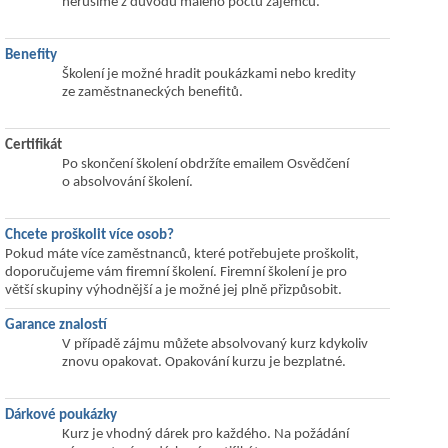
nerušíme z důvodu malého počtu zájemců.
Benefity
Školení je možné hradit poukázkami nebo kredity
ze zaměstnaneckých benefitů.
Certifikát
Po skončení školení obdržíte emailem Osvědčení
o absolvování školení.
Chcete proškolit více osob?
Pokud máte více zaměstnanců, které potřebujete proškolit,
doporučujeme vám firemní školení. Firemní školení je pro
větší skupiny výhodnější a je možné jej plně přizpůsobit.
Garance znalostí
V případě zájmu můžete absolvovaný kurz kdykoliv
znovu opakovat. Opakování kurzu je bezplatné.
Dárkové poukázky
Kurz je vhodný dárek pro každého. Na požádání