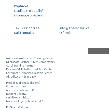
Poptávka
Napište si o detailní
informace o školení
+420 800 118 118
info@AbecedaPC.cz
Další kontakty
O firmě
Autodesk Authorized Training Center
Microsoft Partner: Silver Competency
Corel Training Partner
Pearson VUE Authorized Test Center
Certiport Authorized Testing Center
Akreditace MŠMT a DVPP
Proč si zvolit naše školení?
školení na míru
učebny v řadě měst ČR
mobilní učebny
certifikovaní lektoři
tisíce spokojených zákazníků
Počítačová školení