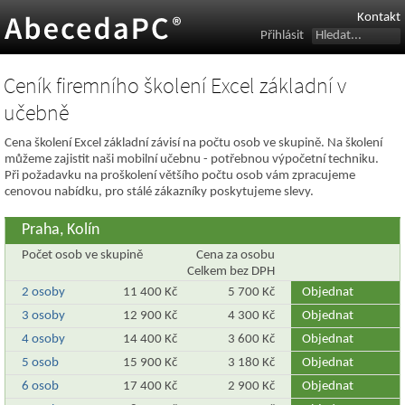
Kontakt
Přihlásit
Ceník firemního školení Excel základní v
učebně
Cena školení Excel základní závisí na počtu osob ve skupině. Na školení
můžeme zajistit naši mobilní učebnu - potřebnou výpočetní techniku.
Při požadavku na proškolení většího počtu osob vám zpracujeme
cenovou nabídku, pro stálé zákazníky poskytujeme slevy.
Praha, Kolín
Počet osob ve skupině
Cena za osobu
Celkem bez DPH
2 osoby
11 400 Kč
5 700 Kč
Objednat
3 osoby
12 900 Kč
4 300 Kč
Objednat
4 osoby
14 400 Kč
3 600 Kč
Objednat
5 osob
15 900 Kč
3 180 Kč
Objednat
6 osob
17 400 Kč
2 900 Kč
Objednat