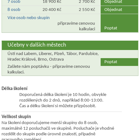
7 osob
18 900 Kč
2 700 Kč
Objednat
8 osob
20 400 Kč
2 550 Kč
Objednat
Více osob nebo skupin
připravíme cenovou
Poptat
kalkulaci
Učebny v dalších městech
Ústí nad Labem, Liberec, Plzeň, Tábor, Pardubice,
Hradec Králové, Brno, Ostrava
Poptat
Zašlete nám poptávku - připravíme cenovou
kalkulaci.
Délka školení
Doporučená délka školení je 10 hodin, obvykle
rozdělených do 2 dnů, například 8:00-13:00.
Čas a délku školení si můžete přizpůsobit.
Velikost skupin
Na školení doporučujeme menší skupiny do 8 osob,
maximálně 12 posluchačů ve skupině. Posluchače je vhodné
rozdělit do skupin podle úrovně znalostí, případně
pracovního zaměření.