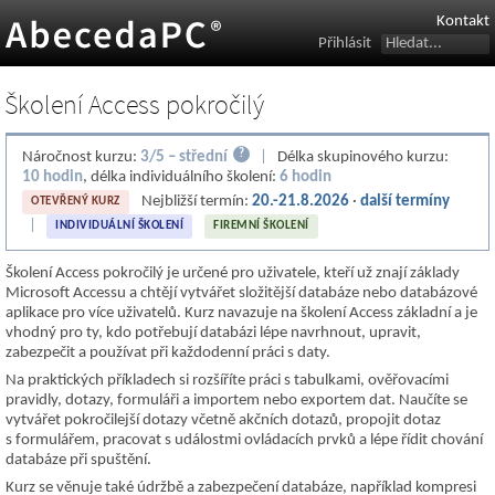
Kontakt
Přihlásit
Školení Access pokročilý
?
Náročnost kurzu:
3/5 – střední
|
Délka skupinového kurzu:
10 hodin
, délka individuálního školení:
6 hodin
Nejbližší termín:
20.-21.8.2026
·
další termíny
OTEVŘENÝ KURZ
|
INDIVIDUÁLNÍ ŠKOLENÍ
FIREMNÍ ŠKOLENÍ
Školení Access pokročilý je určené pro uživatele, kteří už znají základy
Microsoft Accessu a chtějí vytvářet složitější databáze nebo databázové
aplikace pro více uživatelů. Kurz navazuje na školení Access základní a je
vhodný pro ty, kdo potřebují databázi lépe navrhnout, upravit,
zabezpečit a používat při každodenní práci s daty.
Na praktických příkladech si rozšíříte práci s tabulkami, ověřovacími
pravidly, dotazy, formuláři a importem nebo exportem dat. Naučíte se
vytvářet pokročilejší dotazy včetně akčních dotazů, propojit dotaz
s formulářem, pracovat s událostmi ovládacích prvků a lépe řídit chování
databáze při spuštění.
Kurz se věnuje také údržbě a zabezpečení databáze, například kompresi