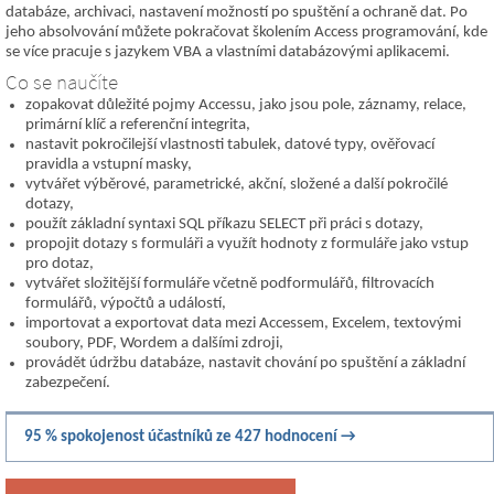
databáze, archivaci, nastavení možností po spuštění a ochraně dat. Po
jeho absolvování můžete pokračovat školením Access programování, kde
se více pracuje s jazykem VBA a vlastními databázovými aplikacemi.
Co se naučíte
zopakovat důležité pojmy Accessu, jako jsou pole, záznamy, relace,
primární klíč a referenční integrita,
nastavit pokročilejší vlastnosti tabulek, datové typy, ověřovací
pravidla a vstupní masky,
vytvářet výběrové, parametrické, akční, složené a další pokročilé
dotazy,
použít základní syntaxi SQL příkazu SELECT při práci s dotazy,
propojit dotazy s formuláři a využít hodnoty z formuláře jako vstup
pro dotaz,
vytvářet složitější formuláře včetně podformulářů, filtrovacích
formulářů, výpočtů a událostí,
importovat a exportovat data mezi Accessem, Excelem, textovými
soubory, PDF, Wordem a dalšími zdroji,
provádět údržbu databáze, nastavit chování po spuštění a základní
zabezpečení.
95 % spokojenost účastníků ze 427 hodnocení →