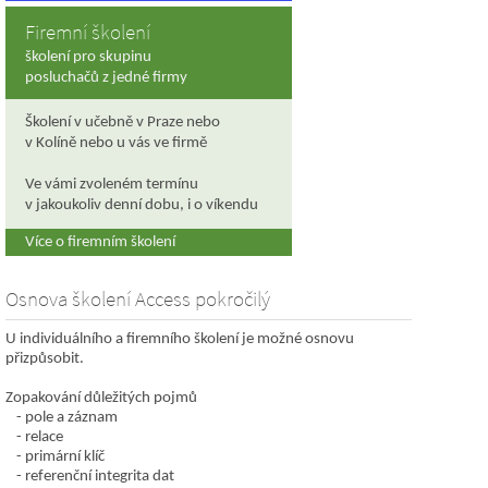
Firemní školení
školení pro skupinu
posluchačů z jedné firmy
Školení v učebně v Praze nebo
v Kolíně nebo u vás ve firmě
Ve vámi zvoleném termínu
v jakoukoliv denní dobu, i o víkendu
Více o firemním školení
Osnova školení Access pokročilý
U individuálního a firemního školení je možné osnovu
přizpůsobit.
Zopakování důležitých pojmů
pole a záznam
relace
primární klíč
referenční integrita dat