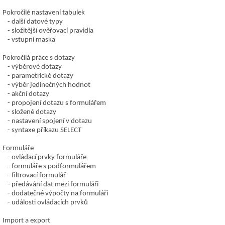
Pokročilé nastavení tabulek
další datové typy
složitější ověřovací pravidla
vstupní maska
Pokročilá práce s dotazy
výběrové dotazy
parametrické dotazy
výběr jedinečných hodnot
akční dotazy
propojení dotazu s formulářem
složené dotazy
nastavení spojení v dotazu
syntaxe příkazu SELECT
Formuláře
ovládací prvky formuláře
formuláře s podformulářem
filtrovací formulář
předávání dat mezi formuláři
dodatečné výpočty na formuláři
události ovládacích prvků
Import a export