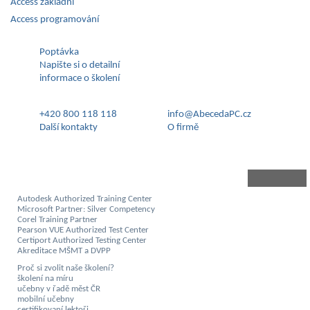
Access základní
Access programování
Poptávka
Napište si o detailní
informace o školení
+420 800 118 118
info@AbecedaPC.cz
Další kontakty
O firmě
Autodesk Authorized Training Center
Microsoft Partner: Silver Competency
Corel Training Partner
Pearson VUE Authorized Test Center
Certiport Authorized Testing Center
Akreditace MŠMT a DVPP
Proč si zvolit naše školení?
školení na míru
učebny v řadě měst ČR
mobilní učebny
certifikovaní lektoři