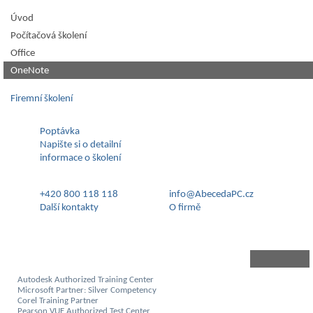
Úvod
Počítačová školení
Office
OneNote
Firemní školení
Poptávka
Napište si o detailní
informace o školení
+420 800 118 118
info@AbecedaPC.cz
Další kontakty
O firmě
Autodesk Authorized Training Center
Microsoft Partner: Silver Competency
Corel Training Partner
Pearson VUE Authorized Test Center